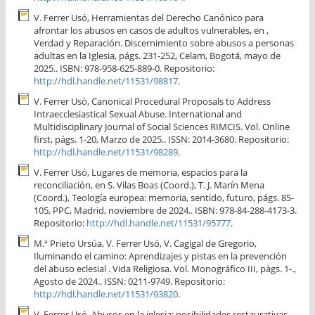
V. Ferrer Usó, Herramientas del Derecho Canónico para
afrontar los abusos en casos de adultos vulnerables, en ,
Verdad y Reparación. Discernimiento sobre abusos a personas
adultas en la Iglesia, págs. 231-252, Celam, Bogotá, mayo de
2025.. ISBN: 978-958-625-889-0. Repositorio:
http://hdl.handle.net/11531/98817
.
V. Ferrer Usó, Canonical Procedural Proposals to Address
Intraecclesiastical Sexual Abuse. International and
Multidisciplinary Journal of Social Sciences RIMCIS. Vol. Online
first, págs. 1-20, Marzo de 2025.. ISSN: 2014-3680. Repositorio:
http://hdl.handle.net/11531/98289
.
V. Ferrer Usó, Lugares de memoria, espacios para la
reconciliación, en S. Vilas Boas (Coord.), T. J. Marín Mena
(Coord.), Teología europea: memoria, sentido, futuro, págs. 85-
105, PPC, Madrid, noviembre de 2024.. ISBN: 978-84-288-4173-3.
Repositorio:
http://hdl.handle.net/11531/95777
.
M.ª Prieto Ursúa, V. Ferrer Usó, V. Cagigal de Gregorio,
Iluminando el camino: Aprendizajes y pistas en la prevención
del abuso eclesial . Vida Religiosa. Vol. Monográfico III, págs. 1-.,
Agosto de 2024.. ISSN: 0211-9749. Repositorio:
http://hdl.handle.net/11531/93820
.
V. Ferrer Usó, Abusos en la iglesia: posibilidades restaurativas