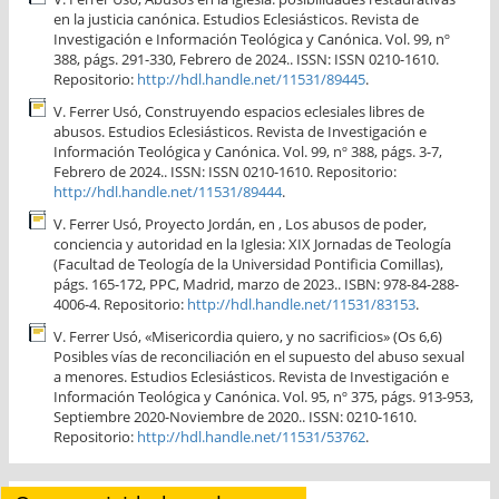
en la justicia canónica. Estudios Eclesiásticos. Revista de
Investigación e Información Teológica y Canónica. Vol. 99, nº
388, págs. 291-330, Febrero de 2024.. ISSN: ISSN 0210-1610.
Repositorio:
http://hdl.handle.net/11531/89445
.
V. Ferrer Usó, Construyendo espacios eclesiales libres de
abusos. Estudios Eclesiásticos. Revista de Investigación e
Información Teológica y Canónica. Vol. 99, nº 388, págs. 3-7,
Febrero de 2024.. ISSN: ISSN 0210-1610. Repositorio:
http://hdl.handle.net/11531/89444
.
V. Ferrer Usó, Proyecto Jordán, en , Los abusos de poder,
conciencia y autoridad en la Iglesia: XIX Jornadas de Teología
(Facultad de Teología de la Universidad Pontificia Comillas),
págs. 165-172, PPC, Madrid, marzo de 2023.. ISBN: 978-84-288-
4006-4. Repositorio:
http://hdl.handle.net/11531/83153
.
V. Ferrer Usó, «Misericordia quiero, y no sacrificios» (Os 6,6)
Posibles vías de reconciliación en el supuesto del abuso sexual
a menores. Estudios Eclesiásticos. Revista de Investigación e
Información Teológica y Canónica. Vol. 95, nº 375, págs. 913-953,
Septiembre 2020-Noviembre de 2020.. ISSN: 0210-1610.
Repositorio:
http://hdl.handle.net/11531/53762
.