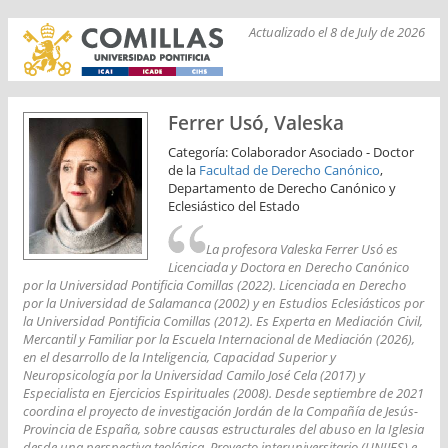
Actualizado el 8 de July de 2026
Ferrer Usó, Valeska
Categoría: Colaborador Asociado - Doctor
de la
Facultad de Derecho Canónico
,
Departamento de Derecho Canónico y
Eclesiástico del Estado
La profesora Valeska Ferrer Usó es
Licenciada y Doctora en Derecho Canónico
por la Universidad Pontificia Comillas (2022). Licenciada en Derecho
por la Universidad de Salamanca (2002) y en Estudios Eclesiásticos por
la Universidad Pontificia Comillas (2012). Es Experta en Mediación Civil,
Mercantil y Familiar por la Escuela Internacional de Mediación (2026),
en el desarrollo de la Inteligencia, Capacidad Superior y
Neuropsicología por la Universidad Camilo José Cela (2017) y
Especialista en Ejercicios Espirituales (2008). Desde septiembre de 2021
coordina el proyecto de investigación Jordán de la Compañía de Jesús-
Provincia de España, sobre causas estructurales del abuso en la Iglesia
desde una perspectiva teológica. Proyecto interuniversitario (UNIJES) e