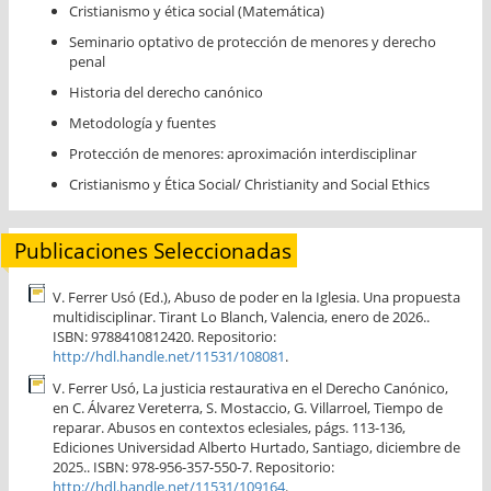
Cristianismo y ética social (Matemática)
Seminario optativo de protección de menores y derecho
penal
Historia del derecho canónico
Metodología y fuentes
Protección de menores: aproximación interdisciplinar
Cristianismo y Ética Social/ Christianity and Social Ethics
Publicaciones Seleccionadas
V. Ferrer Usó (Ed.), Abuso de poder en la Iglesia. Una propuesta
multidisciplinar. Tirant Lo Blanch, Valencia, enero de 2026..
ISBN: 9788410812420. Repositorio:
http://hdl.handle.net/11531/108081
.
V. Ferrer Usó, La justicia restaurativa en el Derecho Canónico,
en C. Álvarez Vereterra, S. Mostaccio, G. Villarroel, Tiempo de
reparar. Abusos en contextos eclesiales, págs. 113-136,
Ediciones Universidad Alberto Hurtado, Santiago, diciembre de
2025.. ISBN: 978-956-357-550-7. Repositorio:
http://hdl.handle.net/11531/109164
.