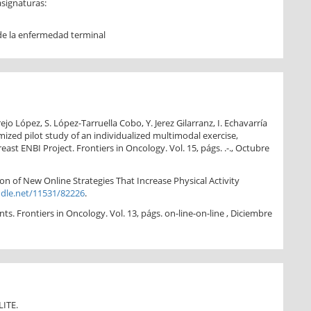
asignaturas:
 de la enfermedad terminal
jo López, S. López-Tarruella Cobo, Y. Jerez Gilarranz, I. Echavarría
omized pilot study of an individualized multimodal exercise,
st ENBI Project. Frontiers in Oncology. Vol. 15, págs. .-., Octubre
on of New Online Strategies That Increase Physical Activity
ndle.net/11531/82226
.
nts. Frontiers in Oncology. Vol. 13, págs. on-line-on-line , Diciembre
LITE.