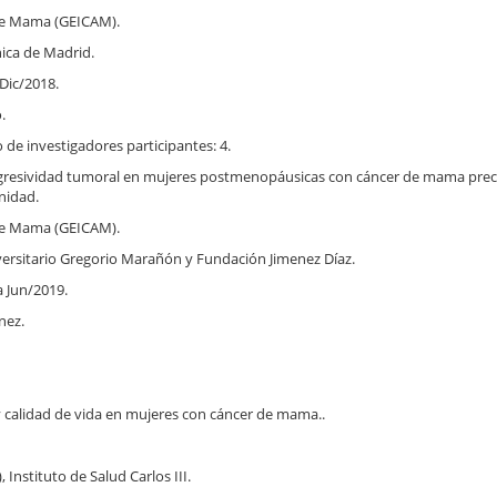
 de Mama (GEICAM).
ica de Madrid.
Dic/2018.
.
e investigadores participantes: 4.
ión y agresividad tumoral en mujeres postmenopáusicas con cáncer de mama pr
unidad.
 de Mama (GEICAM).
versitario Gregorio Marañón y Fundación Jimenez Díaz.
a Jun/2019.
nez.
 y calidad de vida en mujeres con cáncer de mama..
Instituto de Salud Carlos III.