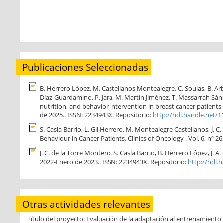
Publicaciones Seleccionadas
B. Herrero López, M. Castellanos Montealegre, C. Soulas, B. Arbu
Díaz-Guardamino, P. Jara, M. Martín Jiménez, T. Massarrah Sánch
nutrition, and behavior intervention in breast cancer patients 
de 2025.. ISSN: 2234943X. Repositorio:
http://hdl.handle.net/
S. Casla Barrio, L. Gil Herrero, M. Montealegre Castellanos, J
Behaviour in Cancer Patients. Clinics of Oncology . Vol. 6, nº 2
J. C. de la Torre Montero, S. Casla Barrio, B. Herrero López, J. 
2022-Enero de 2023.. ISSN: 2234943X. Repositorio:
http://hdl.
Otras actividades relevantes
Título del proyecto: Evaluación de la adaptación al entrenamiento 