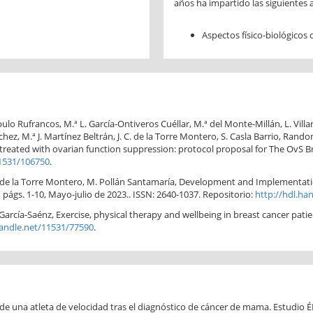
años ha impartido las siguientes 
Aspectos físico-biológicos
lo Rufrancos, M.ª L. García-Ontiveros Cuéllar, M.ª del Monte-Millán, L. Villare
ez, M.ª J. Martínez Beltrán, J. C. de la Torre Montero, S. Casla Barrio, Rand
treated with ovarian function suppression: protocol proposal for The OvS Brea
11531/106750
.
. C. de la Torre Montero, M. Pollán Santamaría, Development and Implementati
6, págs. 1-10, Mayo-julio de 2023.. ISSN: 2640-1037. Repositorio:
http://hdl.ha
A. García-Saénz, Exercise, physical therapy and wellbeing in breast cancer patie
handle.net/11531/77590
.
de una atleta de velocidad tras el diagnóstico de cáncer de mama. Estudio É