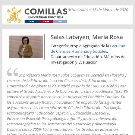
Actualizado el 16 de March de 2020
Salas Labayen, María Rosa
Categoría: Propio Agregado de la
Facultad
de Ciencias Humanas y Sociales
,
Departamento de Educación, Métodos de
Investigación y Evaluación
La profesora María Rosa Salas Labayen se Licenció en Filosofía y
ciencias de la Educación (sección Ciencias de la Educación) en la
Universidad Complutense de Madrid en Junio de 1982. En el año 1997
obtuvo el Grado Académico de Doctora. En el curso académico 1985-86
comenzó a impartir docencia en la Universidad Pontificia Comillas. En
los sucesivos años y hasta la actualidad ha impartido las siguientes
asignaturas en las Licenciaturas de CC. de la Educación, Psicología,
Psicopedagogía : Educación Especial I; Educación Especial II;
Educación Especial; Piscopatología Infantil y Juvenil; Intervención
Psicopedagógica en los Trastornos del Desarrollo; y Biopatología.
Desde el curso 2009-10 ha impartido en los Grados de Educación
Infantil y Educación Primaria las siguientes asignaturas: Recursos para