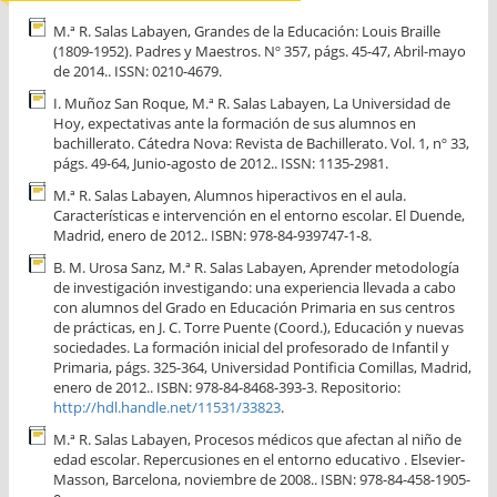
M.ª R. Salas Labayen, Grandes de la Educación: Louis Braille
(1809-1952). Padres y Maestros. Nº 357, págs. 45-47, Abril-mayo
de 2014.. ISSN: 0210-4679.
I. Muñoz San Roque, M.ª R. Salas Labayen, La Universidad de
Hoy, expectativas ante la formación de sus alumnos en
bachillerato. Cátedra Nova: Revista de Bachillerato. Vol. 1, nº 33,
págs. 49-64, Junio-agosto de 2012.. ISSN: 1135-2981.
M.ª R. Salas Labayen, Alumnos hiperactivos en el aula.
Características e intervención en el entorno escolar. El Duende,
Madrid, enero de 2012.. ISBN: 978-84-939747-1-8.
B. M. Urosa Sanz, M.ª R. Salas Labayen, Aprender metodología
de investigación investigando: una experiencia llevada a cabo
con alumnos del Grado en Educación Primaria en sus centros
de prácticas, en J. C. Torre Puente (Coord.), Educación y nuevas
sociedades. La formación inicial del profesorado de Infantil y
Primaria, págs. 325-364, Universidad Pontificia Comillas, Madrid,
enero de 2012.. ISBN: 978-84-8468-393-3. Repositorio:
http://hdl.handle.net/11531/33823
.
M.ª R. Salas Labayen, Procesos médicos que afectan al niño de
edad escolar. Repercusiones en el entorno educativo . Elsevier-
Masson, Barcelona, noviembre de 2008.. ISBN: 978-84-458-1905-