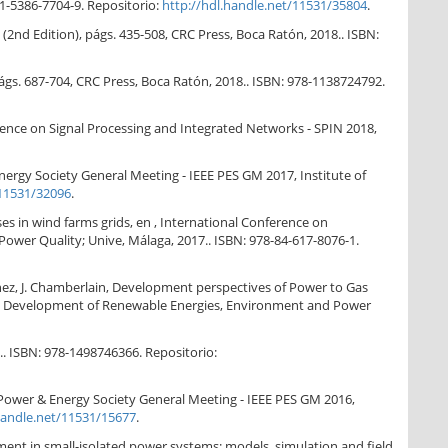
-1-5386-7704-9. Repositorio:
http://hdl.handle.net/11531/35804
.
 (2nd Edition), págs. 435-508, CRC Press, Boca Ratón, 2018.. ISBN:
págs. 687-704, CRC Press, Boca Ratón, 2018.. ISBN: 978-1138724792.
erence on Signal Processing and Integrated Networks - SPIN 2018,
ergy Society General Meeting - IEEE PES GM 2017, Institute of
/11531/32096
.
es in wind farms grids, en , International Conference on
wer Quality; Unive, Málaga, 2017.. ISBN: 978-84-617-8076-1.
tínez, J. Chamberlain, Development perspectives of Power to Gas
 the Development of Renewable Energies, Environment and Power
6.. ISBN: 978-1498746366. Repositorio:
 Power & Energy Society General Meeting - IEEE PES GM 2016,
handle.net/11531/15677
.
cement in small-isolated power systems: models, simulation and field