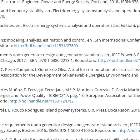
nd Electronics Engineers Power and Energy Society, Portland, 2018.. ISBN: 978
 and frequency stability, en , Electric energy systems: analysis and operation
278
.
hines, en , Electric energy systems: analysis and operation (2nd Edition), 
ns: modeling, analysis, estimation and control, en , 5th International Conf
sitorio:
http://hdl.handle.net/11531/27690
.
ements upon generator design and generator standards, en , IEEE Power & En
 Chicago, 2017.. ISBN: 978-1-5386-2213-1. Repositorio:
http://hdl.handle.net
C. Pérez Campion, I. Gómez de Olea, A tool for computation of electrical loss
Association for the Development of Renewable Energies, Environment and Po
Cortés Muñoz, F. Ferragut Ferretjans, M.ª P. Martínez Gonzalo, F. García Mar
nergies and Power Quality - ICREPQ'17, pág. 1-6, European Association for
torio:
http://hdl.handle.net/11531/24712
.
Cortés, L. Rouco Rodríguez, Island power systems. CRC Press, Boca Ratón, 201
code requirements upon generator design and generator standards, en , IEEE
rgy Society, Boston, 2016.. ISBN: 978-1-5090-4169-5. Repositorio:
http://hdl.
guez, A. C. Barrado Sánchez, An ultra-capacitor for frequency stability enhan