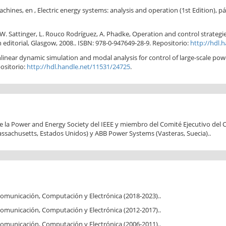
hines, en , Electric energy systems: analysis and operation (1st Edition), pá
fer, W. Sattinger, L. Rouco Rodríguez, A. Phadke, Operation and control strate
ditorial, Glasgow, 2008.. ISBN: 978-0-947649-28-9. Repositorio:
http://hdl.
nlinear dynamic simulation and modal analysis for control of large-scale p
positorio:
http://hdl.handle.net/11531/24725
.
de la Power and Energy Society del IEEE y miembro del Comité Ejecutivo del
ssachusetts, Estados Unidos) y ABB Power Systems (Vasteras, Suecia)..
 Comunicación, Computación y Electrónica (2018-2023)..
 Comunicación, Computación y Electrónica (2012-2017)..
 Comunicación, Computación y Electrónica (2006-2011)..