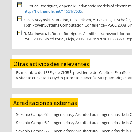
L. Rouco Rodríguez, Appendix C: dynamic models of electric mac
http://hdl.handle.net/11531/7535
.
Z. A. Styczynski, K. Rudion, P. B. Eriksen, A. G. Orths, T. Schä
16th Power Systems Computation Conference - PSCC 2008, Sin e
B. Marinescu, L. Rouco Rodríguez, A unified framework for no
PSCC 2005, Sin editorial, Lieja, 2005.. ISBN: 9781617388569. Re
Otras actividades relevantes
Es miembro del IEEE y de CIGRÉ, presidente del Capítulo Español 
visitante en Ontario Hydro (Toronto, Canadá), MIT (Cambridge, Ma
Acreditaciones externas
Sexenio Campo 6.2 - Ingenierías y Arquitectura - Ingenierías de la
Sexenio Campo 6.2 - Ingenierías y Arquitectura - Ingenierías de la
Sexenio Campo 6.2 - Ingenierías y Arquitectura - Ingenierías de la