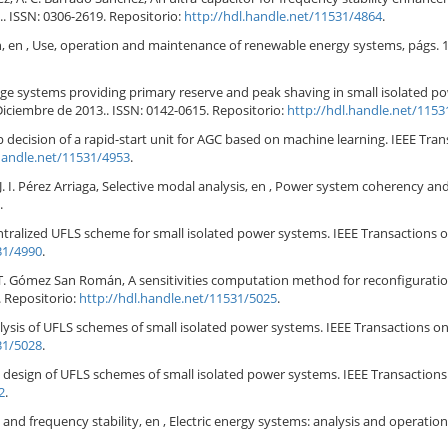
.. ISSN: 0306-2619. Repositorio:
http://hdl.handle.net/11531/4864
.
, en , Use, operation and maintenance of renewable energy systems, págs. 185
orage systems providing primary reserve and peak shaving in small isolated 
 Diciembre de 2013.. ISSN: 0142-0615. Repositorio:
http://hdl.handle.net/1153
up decision of a rapid-start unit for AGC based on machine learning. IEEE Tra
.handle.net/11531/4953
.
 J. I. Pérez Arriaga, Selective modal analysis, en , Power system coherency an
.
a centralized UFLS scheme for small isolated power systems. IEEE Transactions
31/4990
.
 T. Gómez San Román, A sensitivities computation method for reconfiguratio
. Repositorio:
http://hdl.handle.net/11531/5025
.
nalysis of UFLS schemes of small isolated power systems. IEEE Transactions on
31/5028
.
the design of UFLS schemes of small isolated power systems. IEEE Transactions
2
.
and frequency stability, en , Electric energy systems: analysis and operation 