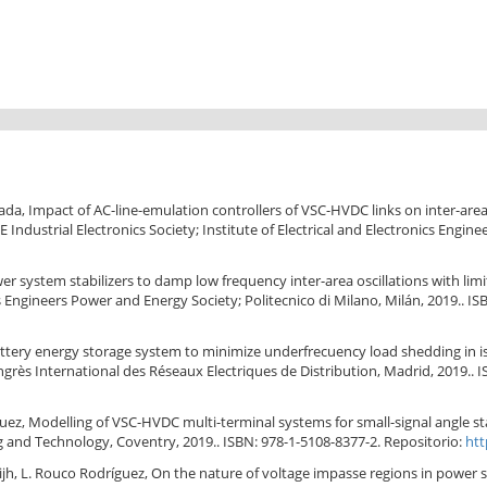
rrada, Impact of AC-line-emulation controllers of VSC-HVDC links on inter-are
 Industrial Electronics Society; Institute of Electrical and Electronics Engine
ower system stabilizers to damp low frequency inter-area oscillations with li
cs Engineers Power and Energy Society; Politecnico di Milano, Milán, 2019.. IS
a battery energy storage system to minimize underfrecuency load shedding in
Congrès International des Réseaux Electriques de Distribution, Madrid, 2019.. 
íguez, Modelling of VSC-HVDC multi-terminal systems for small-signal angle st
 and Technology, Coventry, 2019.. ISBN: 978-1-5108-8377-2. Repositorio:
htt
vijh, L. Rouco Rodríguez, On the nature of voltage impasse regions in power