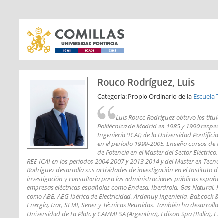
Rouco Rodríguez, Luis
Categoría: Propio Ordinario de la
Escuela 
Luis Rouco Rodríguez obtuvo los títul
Politécnica de Madrid en 1985 y 1990 respec
Ingeniería (ICAI) de la Universidad Pontific
en el periodo 1999-2005. Enseña cursos de M
de Potencia en el Master del Sector Eléctrico
REE-ICAI en los periodos 2004-2007 y 2013-2014 y del Master en Tecno
Rodríguez desarrolla sus actividades de investigación en el Institut
investigación y consultoría para las administraciones públicas español
empresas eléctricas españolas como Endesa, Iberdrola, Gas Natural, R
como ABB, AEG Ibérica de Electricidad, Ardanuy Ingeniería, Babcock &
Energía, Izar, SEMI, Sener y Técnicas Reunidas. También ha desarroll
Universidad de La Plata y CAMMESA (Argentina), Edison Spa (Italia), El