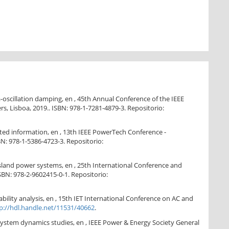
a-oscillation damping, en , 45th Annual Conference of the IEEE
ers, Lisboa, 2019.. ISBN: 978-1-7281-4879-3. Repositorio:
mited information, en , 13th IEEE PowerTech Conference -
BN: 978-1-5386-4723-3. Repositorio:
 island power systems, en , 25th International Conference and
ISBN: 978-2-9602415-0-1. Repositorio:
ability analysis, en , 15th IET International Conference on AC and
p://hdl.handle.net/11531/40662
.
 system dynamics studies, en , IEEE Power & Energy Society General