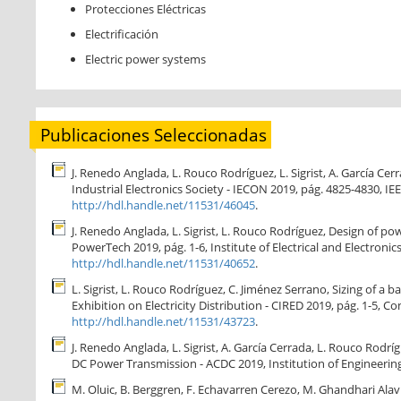
Protecciones Eléctricas
Electrificación
Electric power systems
Publicaciones Seleccionadas
J. Renedo Anglada, L. Rouco Rodríguez, L. Sigrist, A. García Ce
Industrial Electronics Society - IECON 2019, pág. 4825-4830, IEEE
http://hdl.handle.net/11531/46045
.
J. Renedo Anglada, L. Sigrist, L. Rouco Rodríguez, Design of p
PowerTech 2019, pág. 1-6, Institute of Electrical and Electroni
http://hdl.handle.net/11531/40652
.
L. Sigrist, L. Rouco Rodríguez, C. Jiménez Serrano, Sizing of 
Exhibition on Electricity Distribution - CIRED 2019, pág. 1-5, 
http://hdl.handle.net/11531/43723
.
J. Renedo Anglada, L. Sigrist, A. García Cerrada, L. Rouco Rodr
DC Power Transmission - ACDC 2019, Institution of Engineering
M. Oluic, B. Berggren, F. Echavarren Cerezo, M. Ghandhari Ala