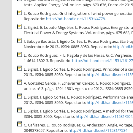
tests. Applied Energy. Vol. online, págs. 670-676, Enero de 2015
L. Rouco Rodríguez, Grid integration of wind power generation
Repositorio:
http://hdl.handle.net/11531/4778
.
L. Sigrist, E. Lobato Miguélez, L. Rouco Rodríguez, Energy st
Electrical Power & Energy Systems. Vol. online, págs. 675-683,
I. Saboya Bautista, I. Egido Cortés, L. Rouco Rodríguez, Start-
Noviembre de 2013.. ISSN: 0885-8950. Repositorio:
http://hdl
L. Rouco Rodríguez, F. L. Pagola y de las Heras, G. C. Verghese,
1-4614-1802-3. Repositorio:
http://hdl.handle.net/11531/16127
L. Sigrist, I. Egido Cortés, L. Rouco Rodríguez, Principles of 
2013.. ISSN: 0885-8950. Repositorio:
http://hdl.handle.net/115
A. González García, F. Echavarren Cerezo, L. Rouco Rodríguez,
online, nº 3, págs. 1294-1301, Agosto de 2012.. ISSN: 0885-8950
L. Sigrist, I. Egido Cortés, L. Rouco Rodríguez, Performance a
2012.. ISSN: 0885-8950. Repositorio:
http://hdl.handle.net/115
L. Sigrist, I. Egido Cortés, L. Rouco Rodríguez, A method for 
ISSN: 0885-8950. Repositorio:
http://hdl.handle.net/11531/504
C. Cañizares, L. Rouco Rodríguez, G. Andersson, Angle, voltage, 
0849373657. Repositorio:
http://hdl.handle.net/11531/7534
.