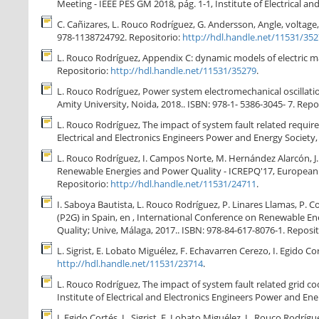
Meeting - IEEE PES GM 2018, pág. 1-1, Institute of Electrical a
C. Cañizares, L. Rouco Rodríguez, G. Andersson, Angle, voltage,
978-1138724792. Repositorio:
http://hdl.handle.net/11531/35
L. Rouco Rodríguez, Appendix C: dynamic models of electric mac
Repositorio:
http://hdl.handle.net/11531/35279
.
L. Rouco Rodríguez, Power system electromechanical oscillatio
Amity University, Noida, 2018.. ISBN: 978-1- 5386-3045- 7. Repo
L. Rouco Rodríguez, The impact of system fault related requir
Electrical and Electronics Engineers Power and Energy Society,
L. Rouco Rodríguez, I. Campos Norte, M. Hernández Alarcón, J. 
Renewable Energies and Power Quality - ICREPQ'17, European 
Repositorio:
http://hdl.handle.net/11531/24711
.
I. Saboya Bautista, L. Rouco Rodríguez, P. Linares Llamas, P. 
(P2G) in Spain, en , International Conference on Renewable E
Quality; Unive, Málaga, 2017.. ISBN: 978-84-617-8076-1. Reposi
L. Sigrist, E. Lobato Miguélez, F. Echavarren Cerezo, I. Egido 
http://hdl.handle.net/11531/23714
.
L. Rouco Rodríguez, The impact of system fault related grid 
Institute of Electrical and Electronics Engineers Power and Ene
I. Egido Cortés, L. Sigrist, E. Lobato Miguélez, L. Rouco Rodrí