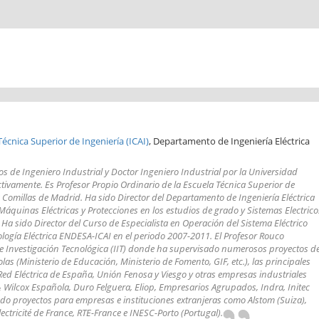
Técnica Superior de Ingeniería (ICAI)
, Departamento de Ingeniería Eléctrica
os de Ingeniero Industrial y Doctor Ingeniero Industrial por la Universidad
tivamente. Es Profesor Propio Ordinario de la Escuela Técnica Superior de
ia Comillas de Madrid. Ha sido Director del Departamento de Ingeniería Eléctrica
áquinas Eléctricas y Protecciones en los estudios de grado y Sistemas Electrico
. Ha sido Director del Curso de Especialista en Operación del Sistema Eléctrico
logía Eléctrica ENDESA-ICAI en el periodo 2007-2011. El Profesor Rouco
o de Investigación Tecnológica (IIT) donde ha supervisado numerosos proyectos d
as (Ministerio de Educación, Ministerio de Fomento, GIF, etc.), las principales
ed Eléctrica de España, Unión Fenosa y Viesgo y otras empresas industriales
 Wilcox Española, Duro Felguera, Eliop, Empresarios Agrupados, Indra, Initec
ado proyectos para empresas e instituciones extranjeras como Alstom (Suiza),
ectricité de France, RTE-France e INESC-Porto (Portugal).