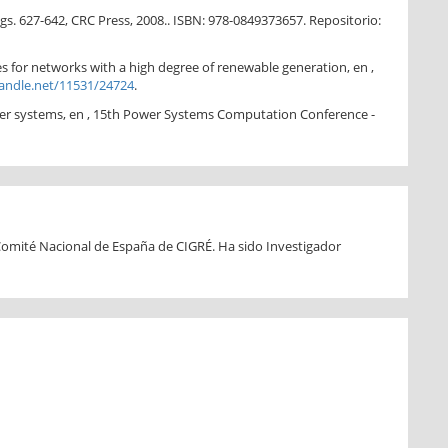
gs. 627-642, CRC Press, 2008.. ISBN: 978-0849373657. Repositorio:
gies for networks with a high degree of renewable generation, en ,
handle.net/11531/24724
.
ower systems, en , 15th Power Systems Computation Conference -
 Comité Nacional de España de CIGRÉ. Ha sido Investigador