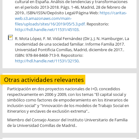
cultural en España. Análisis de tendencias y transformaciones
en el período 2013-2018. Págs. 1-46, Madrid, 28 de febrero de
2019.. ISBN/ISSN/Depósito Legal/Página Web:
https://caritas-
web.s3.amazonaws.com/main-
files/uploads/sites/16/2019/05/5.3.pdf.
Repositorio:
http://hdl.handle.net/11531/45103
.
R. Mota López, F. M. Vidal Fernández (Dir.), J. N. Hamburger, La
modernidad de una sociedad familiar. Informe Familia 2017.
Universidad Pontificia Comillas, Madrid, diciembre de 2017..
ISBN: 978-84-8468-713-9. Repositorio:
http://hdl.handle.net/11531/32150
.
Otras actividades relevantes
Participación en dos proyectos nacionales de I+D, concedidos
respectivamente en 2006 y 2009, con los temas "El capital social y
simbólico como factores de empoderamiento en los itinerarios de
inclusión social" y "Innovación de los modelos de Trabajo Social en
itinerarios y enclaves de exclusión extrema"..
Miembro del Consejo Asesor del Instituto Universitario de Familia
de la Universidad Comillas de Madrid..