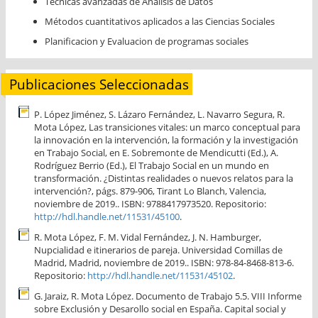
Técnicas avanzadas de Análisis de Datos
Métodos cuantitativos aplicados a las Ciencias Sociales
Planificacion y Evaluacion de programas sociales
Publicaciones Seleccionadas
P. López Jiménez, S. Lázaro Fernández, L. Navarro Segura, R.
Mota López, Las transiciones vitales: un marco conceptual para
la innovación en la intervención, la formación y la investigación
en Trabajo Social, en E. Sobremonte de Mendicutti (Ed.), A.
Rodríguez Berrio (Ed.), El Trabajo Social en un mundo en
transformación. ¿Distintas realidades o nuevos relatos para la
intervención?, págs. 879-906, Tirant Lo Blanch, Valencia,
noviembre de 2019.. ISBN: 9788417973520. Repositorio:
http://hdl.handle.net/11531/45100
.
R. Mota López, F. M. Vidal Fernández, J. N. Hamburger,
Nupcialidad e itinerarios de pareja. Universidad Comillas de
Madrid, Madrid, noviembre de 2019.. ISBN: 978-84-8468-813-6.
Repositorio:
http://hdl.handle.net/11531/45102
.
G. Jaraiz, R. Mota López. Documento de Trabajo 5.5. VIII Informe
sobre Exclusión y Desarollo social en España. Capital social y