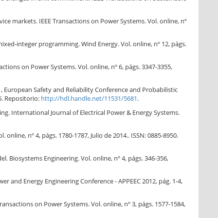
vice markets. IEEE Transactions on Power Systems. Vol. online, nº
mixed-integer programming. Wind Energy. Vol. online, nº 12, págs.
tions on Power Systems. Vol. online, nº 6, págs. 3347-3355,
 , European Safety and Reliability Conference and Probabilistic
. Repositorio:
http://hdl.handle.net/11531/5681
.
g. International Journal of Electrical Power & Energy Systems.
online, nº 4, págs. 1780-1787, Julio de 2014.. ISSN: 0885-8950.
. Biosystems Engineering. Vol. online, nº 4, págs. 346-356,
ower and Energy Engineering Conference - APPEEC 2012, pág. 1-4,
ransactions on Power Systems. Vol. online, nº 3, págs. 1577-1584,