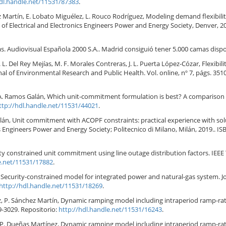
hdl.handle.net/11531/87383
.
ez Martín, E. Lobato Miguélez, L. Rouco Rodríguez, Modeling demand flexibili
 of Electrical and Electronics Engineers Power and Energy Society, Denver, 2
as. Audiovisual Española 2000 S.A.. Madrid consiguió tener 5.000 camas dispo
. L. Del Rey Mejías, M. F. Morales Contreras, J. L. Puerta López-Cózar, Flexi
l of Environmental Research and Public Health. Vol. online, nº 7, págs. 3510-
 A. Ramos Galán, Which unit-commitment formulation is best? A comparison f
ttp://hdl.handle.net/11531/44021
.
alán, Unit commitment with ACOPF constraints: practical experience with so
cs Engineers Power and Energy Society; Politecnico di Milano, Milán, 2019.. IS
ty constrained unit commitment using line outage distribution factors. IEEE 
e.net/11531/17882
.
 Security-constrained model for integrated power and natural-gas system. J
http://hdl.handle.net/11531/18269
.
z, P. Sánchez Martín, Dynamic ramping model including intraperiod ramp-ra
49-3029. Repositorio:
http://hdl.handle.net/11531/16243
.
, P. Dueñas Martínez, Dynamic ramping model including intraperiod ramp-ra