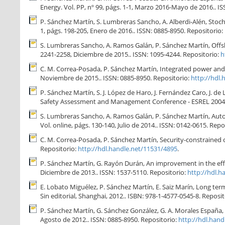
Energy. Vol. PP, nº 99, págs. 1-1, Marzo 2016-Mayo de 2016.. I
P. Sánchez Martín, S. Lumbreras Sancho, A. Alberdi-Alén, Stoc
1, págs. 198-205, Enero de 2016.. ISSN: 0885-8950. Repositorio:
S. Lumbreras Sancho, A. Ramos Galán, P. Sánchez Martín, Offsh
2241-2258, Diciembre de 2015.. ISSN: 1095-4244. Repositorio:
h
C. M. Correa-Posada, P. Sánchez Martín, Integrated power and 
Noviembre de 2015.. ISSN: 0885-8950. Repositorio:
http://hdl
P. Sánchez Martín, S. J. López de Haro, J. Fernández Caro, J. 
Safety Assessment and Management Conference - ESREL 2004 / PS
S. Lumbreras Sancho, A. Ramos Galán, P. Sánchez Martín, Autom
Vol. online, págs. 130-140, Julio de 2014.. ISSN: 0142-0615. Repo
C. M. Correa-Posada, P. Sánchez Martín, Security-constrained o
Repositorio:
http://hdl.handle.net/11531/4895
.
P. Sánchez Martín, G. Rayón Durán, An improvement in the effic
Diciembre de 2013.. ISSN: 1537-5110. Repositorio:
http://hdl.h
E. Lobato Miguélez, P. Sánchez Martín, E. Saiz Marín, Long te
Sin editorial, Shanghai, 2012.. ISBN: 978-1-4577-0545-8. Reposi
P. Sánchez Martín, G. Sánchez González, G. A. Morales España, 
Agosto de 2012.. ISSN: 0885-8950. Repositorio:
http://hdl.hand