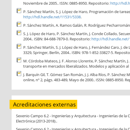
Noviembre de 2005.. ISSN: 0885-8950. Repositorio:
http://hdl
P. Sánchez Martín, S. J. López de Haro, Programación de tareas, 
http://hdl.handle.net/11531/5338
.
P. Sánchez Martín, A. Ramos Galán, R. Rodríguez Pecharromán. .
S. J. López de Haro, P. Sánchez Martín, J. Conde Collado, Secue
2004.. ISBN: 84-688-7879-0. Repositorio:
http://hdl.handle.net
P. Sánchez Martín, S. J. López de Haro, J. Fernández Caro, J.
3329, Springer, Berlín, 2004.. ISBN: 978-1-852-33827-5. Reposito
M. Córdoba Mateos, J. F. Alonso Llorente, P. Sánchez Martín, J.
transporte en mercados liberalizados. Modelos y aplicación al 
J. Barquín Gil, T. Gómez San Román, J. J. Alba Ríos, P. Sánch
online, nº 2, págs. 483-489, Mayo de 2000.. ISSN: 0885-8950. Re
Acreditaciones externas
Sexenio Campo 6.2 - Ingenierías y Arquitectura - Ingenierías de l
Electrónica (2013-2018)..
Sexenio Campo 6.2 - Ingenierías y Arquitectura - Ingenierías de l