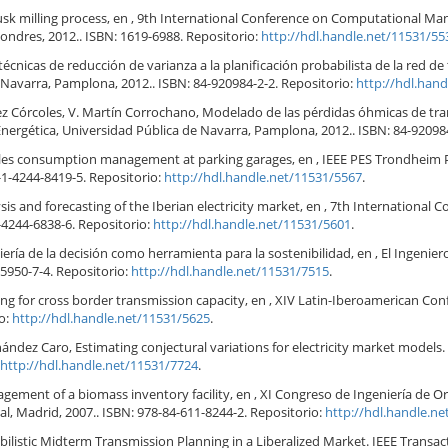
husk milling process, en , 9th International Conference on Computational 
ondres, 2012.. ISBN: 1619-6988. Repositorio:
http://hdl.handle.net/11531/55
écnicas de reducción de varianza a la planificación probabilista de la red de
 Navarra, Pamplona, 2012.. ISBN: 84-920984-2-2. Repositorio:
http://hdl.han
nez Córcoles, V. Martín Corrochano, Modelado de las pérdidas óhmicas de t
Energética, Universidad Pública de Navarra, Pamplona, 2012.. ISBN: 84-92098
hicles consumption management at parking garages, en , IEEE PES Trondheim
1-4244-8419-5. Repositorio:
http://hdl.handle.net/11531/5567
.
s and forecasting of the Iberian electricity market, en , 7th International
1-4244-6838-6. Repositorio:
http://hdl.handle.net/11531/5601
.
ría de la decisión como herramienta para la sostenibilidad, en , El Ingeniero 
35950-7-4. Repositorio:
http://hdl.handle.net/11531/7515
.
ng for cross border transmission capacity, en , XIV Latin-Iberoamerican Con
io:
http://hdl.handle.net/11531/5625
.
ernández Caro, Estimating conjectural variations for electricity market models
http://hdl.handle.net/11531/7724
.
ement of a biomass inventory facility, en , XI Congreso de Ingeniería de Or
al, Madrid, 2007.. ISBN: 978-84-611-8244-2. Repositorio:
http://hdl.handle.n
abilistic Midterm Transmission Planning in a Liberalized Market. IEEE Transac