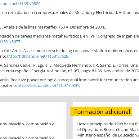
.handle.net/11531/5324
.
un reto diario en la empresa. Anales de Mecánica y Electricidad. Vol. online, 
 Análisis de la línea Masterflex 160 A. Diciembre de 2004..
nciación de tareas mediante metaheurísticos, en , VIII Congreso de Ingeniería
/11531/5677
.
 de La Hoz Ardiz, Assessment on scheduling coal power station maintenance, e
rio:
http://hdl.handle.net/11531/7529
.
 A. Sánchez Cediel, P. Eguía, L. Maqueda Hernando, J. R. Saenz, E. Torres, Una
sistema español. Energía. Vol. online, nº 167, págs. 81-86, Noviembre de 2002
ez Martín, Reactive power pricing: A conceptual framework for remuneration a
positorio:
http://hdl.handle.net/11531/5397
.
Formación adicional
a Comunicación, Computación y
Desde principios de 1998 hasta fi
of Operations Research and Manag
Ministerio español de Educación y
a Comunicación, Computación y