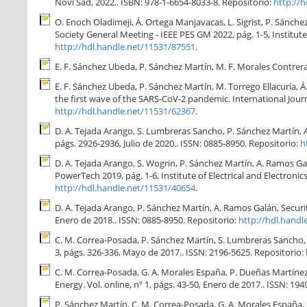
Novi Sad, 2022.. ISBN: 978-1-6654-8033-8. Repositorio:
http://
O. Enoch Oladimeji, Á. Ortega Manjavacas, L. Sigrist, P. Sánch
Society General Meeting - IEEE PES GM 2022, pág. 1-5, Institute
http://hdl.handle.net/11531/87551
.
E. F. Sánchez Ubeda, P. Sánchez Martín, M. F. Morales Contrer
E. F. Sánchez Ubeda, P. Sánchez Martín, M. Torrego Ellacuría, Á
the first wave of the SARS-CoV-2 pandemic. International Journa
http://hdl.handle.net/11531/62367
.
D. A. Tejada Arango, S. Lumbreras Sancho, P. Sánchez Martín,
págs. 2926-2936, Julio de 2020.. ISSN: 0885-8950. Repositorio:
h
D. A. Tejada Arango, S. Wogrin, P. Sánchez Martín, A. Ramos G
PowerTech 2019, pág. 1-6, Institute of Electrical and Electroni
http://hdl.handle.net/11531/40654
.
D. A. Tejada Arango, P. Sánchez Martín, A. Ramos Galán, Securi
Enero de 2018.. ISSN: 0885-8950. Repositorio:
http://hdl.handl
C. M. Correa-Posada, P. Sánchez Martín, S. Lumbreras Sancho,
3, págs. 326-336, Mayo de 2017.. ISSN: 2196-5625. Repositorio:
C. M. Correa-Posada, G. A. Morales España, P. Dueñas Martíne
Energy. Vol. online, nº 1, págs. 43-50, Enero de 2017.. ISSN: 19
P. Sánchez Martín, C. M. Correa-Posada, G. A. Morales España