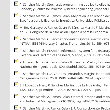
P. Sánchez Martín, Stochastic programming applied to olive 
London) y Centre for Process Systems Engineering (Imperial, L
P. Sánchez Martín, A. Ramos Galán, Mejora en la aplicación de t
Española para la Economía Energética, Universidad Pública de
M. Rey Garbayo, A. Ramos Galán, P. Sánchez Martín, F. Martí
en , VII Congreso de la Asociación Española para la Economía 
P. Sánchez Martín, G. Sánchez González, Optimal electric ve
(NTNU), IEEE PE Norway Chapter, Trondheim, 2011.. ISBN: 978-
P. Sánchez Martín, PLAMER: Information system for bids analysi
Electrical and Electronics Engineers, Madrid, 2010.. ISBN: 978-
P. Linares Llamas, A. Ramos Galán, P. Sánchez Martín, La ingenie
Nacional de Ingenieros del ICAI, Madrid, 2009.. ISBN: 978-84-9
P. Sánchez Martín, F. A. Campos Fernández, Marginalistic biddi
Cartagena de Indias, 2008.. ISBN: 978-958-825283-4. Repositor
S. J. López de Haro, P. Sánchez Martín, J. de La Hoz Ardiz, J. F
1322-1338, Septiembre de 2007.. ISSN: 0377-2217. Repositorio:
P. Sánchez Martín, A. Ramos Galán, Optimal location and manag
and Industrial Managment - CIO 2007, pág. 843-852, Sin editori
P. Sánchez Martín, A. Ramos Galán, J. F. Alonso Llorente, Prob