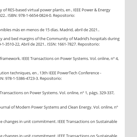
ty of RES-based virtual power plants, en , IEEE Power & Energy
022.. ISBN: 978-1-6654-0824-0. Repositorio:
nibles más en menos de 15 días. Madrid, abril de 2021..
bility and bed margins of the Community of Madrid’s hospitals during
1-3510-22, Abril de 2021.. ISSN: 1661-7827. Repositorio:
ramework. IEEE Transactions on Power Systems. Vol. online, nº 4,
lution techniques, en , 13th IEEE PowerTech Conference -
BN: 978-1-5386-4723-3. Repositorio:
Transactions on Power Systems. Vol. online, nº 1, págs. 329-337,
ournal of Modern Power Systems and Clean Energy. Vol. online, nº
te changes in unit commitment. IEEE Transactions on Sustainable
te changes in unit commitment. IEEE Transactions on Sustainable