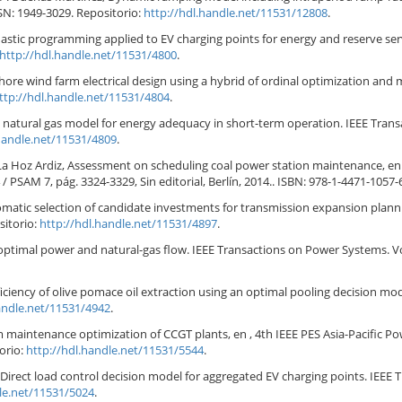
SSN: 1949-3029. Repositorio:
http://hdl.handle.net/11531/12808
.
hastic programming applied to EV charging points for energy and reserve ser
http://hdl.handle.net/11531/4800
.
ore wind farm electrical design using a hybrid of ordinal optimization and 
ttp://hdl.handle.net/11531/4804
.
natural gas model for energy adequacy in short-term operation. IEEE Transac
.handle.net/11531/4809
.
de La Hoz Ardiz, Assessment on scheduling coal power station maintenance, en
AM 7, pág. 3324-3329, Sin editorial, Berlín, 2014.. ISBN: 978-1-4471-1057-6
atic selection of candidate investments for transmission expansion plannin
sitorio:
http://hdl.handle.net/11531/4897
.
ptimal power and natural-gas flow. IEEE Transactions on Power Systems. Vol. 
iency of olive pomace oil extraction using an optimal pooling decision model
andle.net/11531/4942
.
rm maintenance optimization of CCGT plants, en , 4th IEEE PES Asia-Pacific P
torio:
http://hdl.handle.net/11531/5544
.
Direct load control decision model for aggregated EV charging points. IEEE T
le.net/11531/5024
.