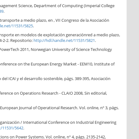
Management Science, Department of Computing (Imperial College
39
.
 transporte a medio plazo, en , VII Congreso de la Asociación
dle.net/11531/5825
.
ransporte en modelos de explotación generaciónred a medio plazo,
4-2-2. Repositorio:
http://hdl.handle.net/11531/5821
.
 PowerTech 2011, Norwegian University of Science Technology
 Conference on the European Energy Market - EEM10, Institute of
del ICAI y el desarrollo sostenible, págs. 389-395, Asociación
ference on Operations Research - CLAIO 2008, Sin editorial,
. European Journal of Operational Research. Vol. online, nº 3, págs.
ganización / International Conference on Industrial Engineering
et/11531/5642
.
tions on Power Systems. Vol. online, nº 4, págs. 2135-2142,