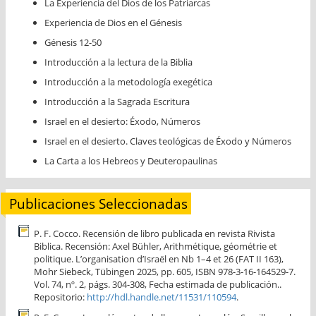
La Experiencia del Dios de los Patriarcas
Experiencia de Dios en el Génesis
Génesis 12-50
Introducción a la lectura de la Biblia
Introducción a la metodología exegética
Introducción a la Sagrada Escritura
Israel en el desierto: Éxodo, Números
Israel en el desierto. Claves teológicas de Éxodo y Números
La Carta a los Hebreos y Deuteropaulinas
Publicaciones Seleccionadas
P. F. Cocco. Recensión de libro publicada en revista Rivista
Biblica. Recensión: Axel Bühler, Arithmétique, géométrie et
politique. L’organisation d’Israël en Nb 1–4 et 26 (FAT II 163),
Mohr Siebeck, Tübingen 2025, pp. 605, ISBN 978-3-16-164529-7.
Vol. 74, nº. 2, págs. 304-308, Fecha estimada de publicación..
Repositorio:
http://hdl.handle.net/11531/110594
.