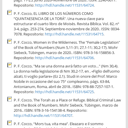
págs. 11-25, Junio 2020-Noviembre de 2020.. ISSN: 2240-6077.
Repositorio:
http://hdl.handle.net/11531/64724
.
P. F. Cocco, EL LIBRO DE LOS NÚMEROS COMO
“QUINTAESENCIA DE LA TORÁ”. Una nueva clave para
estructurar el cuarto libro de Moisés. Revista Bíblica. Vol. 82, nº
3-4, págs. 253-274, Septiembre-noviembre de 2020.. ISSN: 0034-
7078. Repositorio:
http://hdl.handle.net/11531/64715
.
P. F. Cocco, Women in the Wilderness. The "Female Legislation"
of the Book of Numbers (Num 5,11-31; 27,1-11; 30,2-17). Mohr
Siebeck, Tübingen, marzo de 2020.. ISBN: 978-3-16-158856-3.
Repositorio:
http://hdl.handle.net/11531/64706
.
P. F. Cocco, "Ma se una donna avrà fatto un voto…" (Nm 30,4).
La donna nella legislazione di Nm 30,2-17, en , «Figlio dell’uomo
alzati, ti voglio parlare» (Ez 2,1). Studi in onore del Prof. Marco
Nobile in occasione del suo 75° compleanno, págs. 63-84,
Antonianum, Roma, abril de 2018.. ISBN: 978-88-7257-107-1.
Repositorio:
http://hdl.handle.net/11531/64725
.
P. F. Cocco, The Torah as a Place or Refuge. Biblical Criminal Law
and the Book of Numbers. Mohr Siebeck, Tübingen, marzo de
2016.. ISBN: 978-3-16-154138-4. Repositorio:
http://hdl.handle.net/11531/64707
.
P. F. Cocco, “Mors tua, vita mea”. Eleazaro e il sommo