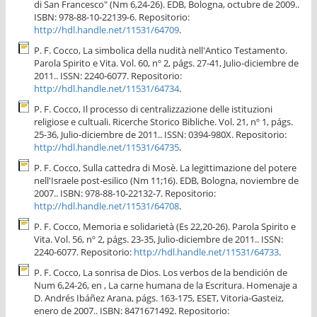
di San Francesco" (Nm 6,24-26). EDB, Bologna, octubre de 2009..
ISBN: 978-88-10-22139-6. Repositorio:
http://hdl.handle.net/11531/64709
.
P. F. Cocco, La simbolica della nudità nell'Antico Testamento.
Parola Spirito e Vita. Vol. 60, nº 2, págs. 27-41, Julio-diciembre de
2011.. ISSN: 2240-6077. Repositorio:
http://hdl.handle.net/11531/64734
.
P. F. Cocco, Il processo di centralizzazione delle istituzioni
religiose e cultuali. Ricerche Storico Bibliche. Vol. 21, nº 1, págs.
25-36, Julio-diciembre de 2011.. ISSN: 0394-980X. Repositorio:
http://hdl.handle.net/11531/64735
.
P. F. Cocco, Sulla cattedra di Mosè. La legittimazione del potere
nell'Israele post-esilico (Nm 11;16). EDB, Bologna, noviembre de
2007.. ISBN: 978-88-10-22132-7. Repositorio:
http://hdl.handle.net/11531/64708
.
P. F. Cocco, Memoria e solidarietà (Es 22,20-26). Parola Spirito e
Vita. Vol. 56, nº 2, págs. 23-35, Julio-diciembre de 2011.. ISSN:
2240-6077. Repositorio:
http://hdl.handle.net/11531/64733
.
P. F. Cocco, La sonrisa de Dios. Los verbos de la bendición de
Num 6,24-26, en , La carne humana de la Escritura. Homenaje a
D. Andrés Ibáñez Arana, págs. 163-175, ESET, Vitoria-Gasteiz,
enero de 2007.. ISBN: 8471671492. Repositorio: