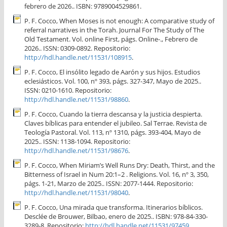
febrero de 2026.. ISBN: 9789004529861.
P. F. Cocco, When Moses is not enough: A comparative study of
referral narratives in the Torah. Journal For The Study of The
Old Testament. Vol. online First, págs. Online-., Febrero de
2026.. ISSN: 0309-0892. Repositorio:
http://hdl.handle.net/11531/108915
.
P. F. Cocco, El insólito legado de Aarón y sus hijos. Estudios
eclesiásticos. Vol. 100, nº 393, págs. 327-347, Mayo de 2025..
ISSN: 0210-1610. Repositorio:
http://hdl.handle.net/11531/98860
.
P. F. Cocco, Cuando la tierra descansa y la justicia despierta.
Claves bíblicas para entender el jubileo. Sal Terrae. Revista de
Teología Pastoral. Vol. 113, nº 1310, págs. 393-404, Mayo de
2025.. ISSN: 1138-1094. Repositorio:
http://hdl.handle.net/11531/98676
.
P. F. Cocco, When Miriam’s Well Runs Dry: Death, Thirst, and the
Bitterness of Israel in Num 20:1–2 . Religions. Vol. 16, nº 3, 350,
págs. 1-21, Marzo de 2025.. ISSN: 2077-1444. Repositorio:
http://hdl.handle.net/11531/98040
.
P. F. Cocco, Una mirada que transforma. Itinerarios bíblicos.
Desclée de Brouwer, Bilbao, enero de 2025.. ISBN: 978-84-330-
3289-8. Repositorio:
http://hdl.handle.net/11531/97459
.