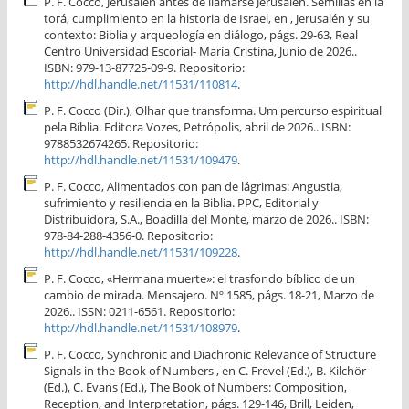
P. F. Cocco, Jerusalén antes de llamarse Jerusalén. Semillas en la
torá, cumplimiento en la historia de Israel, en , Jerusalén y su
contexto: Biblia y arqueología en diálogo, págs. 29-63, Real
Centro Universidad Escorial- María Cristina, Junio de 2026..
ISBN: 979-13-87725-09-9. Repositorio:
http://hdl.handle.net/11531/110814
.
P. F. Cocco (Dir.), Olhar que transforma. Um percurso espiritual
pela Bíblia. Editora Vozes, Petrópolis, abril de 2026.. ISBN:
9788532674265. Repositorio:
http://hdl.handle.net/11531/109479
.
P. F. Cocco, Alimentados con pan de lágrimas: Angustia,
sufrimiento y resiliencia en la Biblia. PPC, Editorial y
Distribuidora, S.A., Boadilla del Monte, marzo de 2026.. ISBN:
978-84-288-4356-0. Repositorio:
http://hdl.handle.net/11531/109228
.
P. F. Cocco, «Hermana muerte»: el trasfondo bíblico de un
cambio de mirada. Mensajero. Nº 1585, págs. 18-21, Marzo de
2026.. ISSN: 0211-6561. Repositorio:
http://hdl.handle.net/11531/108979
.
P. F. Cocco, Synchronic and Diachronic Relevance of Structure
Signals in the Book of Numbers , en C. Frevel (Ed.), B. Kilchör
(Ed.), C. Evans (Ed.), The Book of Numbers: Composition,
Reception, and Interpretation, págs. 129-146, Brill, Leiden,