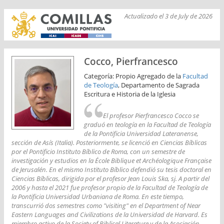
Actualizado el 3 de July de 2026
Cocco, Pierfrancesco
Categoría: Propio Agregado de la
Facultad
de Teología
, Departamento de Sagrada
Escritura e Historia de la Iglesia
El profesor Pierfrancesco Cocco se
graduó en teología en la Facultad de Teología
de la Pontificia Universidad Lateranense,
sección de Asís (Italia). Posteriormente, se licenció en Ciencias Bíblicas
por el Pontificio Instituto Bíblico de Roma, con un semestre de
investigación y estudios en la École Biblique et Archéologique Française
de Jerusalén. En el mismo Instituto Bíblico defendió su tesis doctoral en
Ciencias Bíblicas, dirigida por el profesor Jean Louis Ska, sj. A partir del
2006 y hasta el 2021 fue profesor propio de la Facultad de Teología de
la Pontificia Universidad Urbaniana de Roma. En este tiempo,
transcurrió dos semestres como "visiting" en el Department of Near
Eastern Languages and Civilizations de la Universidad de Harvard. Es
miembro activo de la Society of Biblical Literature y de la Asociación