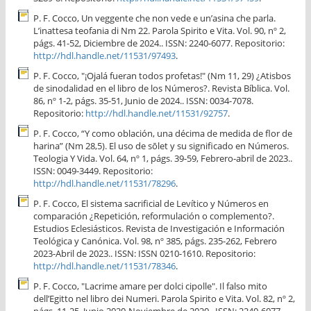
P. F. Cocco, Un veggente che non vede e un’asina che parla.
L’inattesa teofania di Nm 22. Parola Spirito e Vita. Vol. 90, nº 2,
págs. 41-52, Diciembre de 2024.. ISSN: 2240-6077. Repositorio:
http://hdl.handle.net/11531/97493
.
P. F. Cocco, "¡Ojalá fueran todos profetas!" (Nm 11, 29) ¿Atisbos
de sinodalidad en el libro de los Números?. Revista Bíblica. Vol.
86, nº 1-2, págs. 35-51, Junio de 2024.. ISSN: 0034-7078.
Repositorio:
http://hdl.handle.net/11531/92757
.
P. F. Cocco, “Y como oblación, una décima de medida de flor de
harina” (Nm 28,5). El uso de sōlet y su significado en Números.
Teologia Y Vida. Vol. 64, nº 1, págs. 39-59, Febrero-abril de 2023..
ISSN: 0049-3449. Repositorio:
http://hdl.handle.net/11531/78296
.
P. F. Cocco, El sistema sacrificial de Levítico y Números en
comparación ¿Repetición, reformulación o complemento?.
Estudios Eclesiásticos. Revista de Investigación e Información
Teológica y Canónica. Vol. 98, nº 385, págs. 235-262, Febrero
2023-Abril de 2023.. ISSN: ISSN 0210-1610. Repositorio:
http://hdl.handle.net/11531/78346
.
P. F. Cocco, "Lacrime amare per dolci cipolle". Il falso mito
dell’Egitto nel libro dei Numeri. Parola Spirito e Vita. Vol. 82, nº 2,