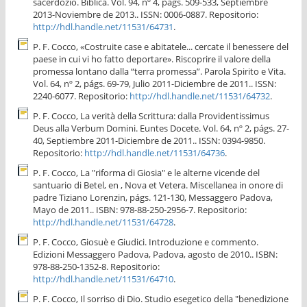
sacerdozio. Biblica. Vol. 94, nº 4, págs. 509-533, Septiembre
2013-Noviembre de 2013.. ISSN: 0006-0887. Repositorio:
http://hdl.handle.net/11531/64731
.
P. F. Cocco, «Costruite case e abitatele... cercate il benessere del
paese in cui vi ho fatto deportare». Riscoprire il valore della
promessa lontano dalla “terra promessa”. Parola Spirito e Vita.
Vol. 64, nº 2, págs. 69-79, Julio 2011-Diciembre de 2011.. ISSN:
2240-6077. Repositorio:
http://hdl.handle.net/11531/64732
.
P. F. Cocco, La verità della Scrittura: dalla Providentissimus
Deus alla Verbum Domini. Euntes Docete. Vol. 64, nº 2, págs. 27-
40, Septiembre 2011-Diciembre de 2011.. ISSN: 0394-9850.
Repositorio:
http://hdl.handle.net/11531/64736
.
P. F. Cocco, La "riforma di Giosia" e le alterne vicende del
santuario di Betel, en , Nova et Vetera. Miscellanea in onore di
padre Tiziano Lorenzin, págs. 121-130, Messaggero Padova,
Mayo de 2011.. ISBN: 978-88-250-2956-7. Repositorio:
http://hdl.handle.net/11531/64728
.
P. F. Cocco, Giosuè e Giudici. Introduzione e commento.
Edizioni Messaggero Padova, Padova, agosto de 2010.. ISBN:
978-88-250-1352-8. Repositorio:
http://hdl.handle.net/11531/64710
.
P. F. Cocco, Il sorriso di Dio. Studio esegetico della "benedizione