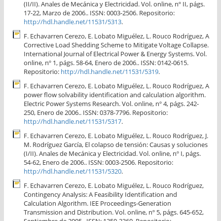
(II/II). Anales de Mecánica y Electricidad. Vol. online, nº II, págs.
17-22, Marzo de 2006.. ISSN: 0003-2506. Repositorio:
http://hdl.handle.net/11531/5313
.
F. Echavarren Cerezo, E. Lobato Miguélez, L. Rouco Rodríguez, A
Corrective Load Shedding Scheme to Mitigate Voltage Collapse.
International Journal of Electrical Power & Energy Systems. Vol.
online, nº 1, págs. 58-64, Enero de 2006.. ISSN: 0142-0615.
Repositorio:
http://hdl.handle.net/11531/5319
.
F. Echavarren Cerezo, E. Lobato Miguélez, L. Rouco Rodríguez, A
power flow solvability identification and calculation algorithm.
Electric Power Systems Research. Vol. online, nº 4, págs. 242-
250, Enero de 2006.. ISSN: 0378-7796. Repositorio:
http://hdl.handle.net/11531/5317
.
F. Echavarren Cerezo, E. Lobato Miguélez, L. Rouco Rodríguez, J.
M. Rodríguez García, El colapso de tensión: Causas y soluciones
(I/II). Anales de Mecánica y Electricidad. Vol. online, nº I, págs.
54-62, Enero de 2006.. ISSN: 0003-2506. Repositorio:
http://hdl.handle.net/11531/5320
.
F. Echavarren Cerezo, E. Lobato Miguélez, L. Rouco Rodríguez,
Contingency Analysis: A Feasibility Identification and
Calculation Algorithm. IEE Proceedings-Generation
Transmission and Distribution. Vol. online, nº 5, págs. 645-652,