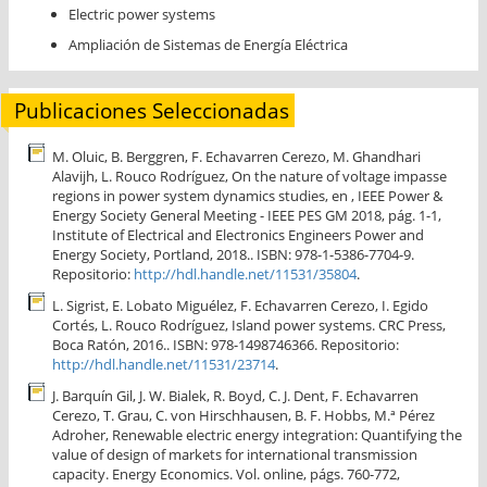
Electric power systems
Ampliación de Sistemas de Energía Eléctrica
Publicaciones Seleccionadas
M. Oluic, B. Berggren, F. Echavarren Cerezo, M. Ghandhari
Alavijh, L. Rouco Rodríguez, On the nature of voltage impasse
regions in power system dynamics studies, en , IEEE Power &
Energy Society General Meeting - IEEE PES GM 2018, pág. 1-1,
Institute of Electrical and Electronics Engineers Power and
Energy Society, Portland, 2018.. ISBN: 978-1-5386-7704-9.
Repositorio:
http://hdl.handle.net/11531/35804
.
L. Sigrist, E. Lobato Miguélez, F. Echavarren Cerezo, I. Egido
Cortés, L. Rouco Rodríguez, Island power systems. CRC Press,
Boca Ratón, 2016.. ISBN: 978-1498746366. Repositorio:
http://hdl.handle.net/11531/23714
.
J. Barquín Gil, J. W. Bialek, R. Boyd, C. J. Dent, F. Echavarren
Cerezo, T. Grau, C. von Hirschhausen, B. F. Hobbs, M.ª Pérez
Adroher, Renewable electric energy integration: Quantifying the
value of design of markets for international transmission
capacity. Energy Economics. Vol. online, págs. 760-772,