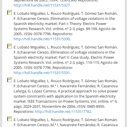
Septiembre de 2005.. ISSN: 1350-2360. Repositorio:
http://hdl.handle.net/11531/5327
.
E. Lobato Miguélez, L. Rouco Rodríguez, T. Gómez San Román,
F. Echavarren Cerezo, Elimination of voltage violations in the
Spanish electricity market: Part I: Theory. Electric Power
Systems Research. Vol. online, nº 2-3, págs. 99-109, Agosto de
2005.. ISSN: 0378-7796. Repositorio:
http://hdl.handle.net/11531/5330
.
E. Lobato Miguélez, L. Rouco Rodríguez, T. Gómez San Román,
F. Echavarren Cerezo, Elimination of voltage violations in the
Spanish electricity market: Part II: Case study. Electric Power
Systems Research. Vol. online, nº 2-3, págs. 110-115, Agosto de
2005.. ISSN: 0378-7796. Repositorio:
http://hdl.handle.net/11531/5331
.
E. Lobato Miguélez, L. Rouco Rodríguez, T. Gómez San Román,
F. Echavarren Cerezo, M.ª I. Navarrete Fernández, R. Casanova
Lafarga, G. López Camino, A practical approach to solve power
system constraints with application to the Spanish electricity
market. IEEE Transactions on Power Systems. Vol. online, nº 4,
págs. 2029-2037, Noviembre de 2004.. ISSN: 0885-8950.
Repositorio:
http://hdl.handle.net/11531/7782
.
E. Lobato Miguélez, L. Rouco Rodríguez, T. Gómez San Román,
F. Echavarren Cerezo, M.ª I. Navarrete Fernández, R. Casanova