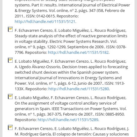
systems. Part II: results. International Journal of Electrical Power
& Energy Systems. Vol. online, nº 2, págs. 347-358, Febrero de
2011.. ISSN: 0142-0615. Repositorio:
http://hdl.handle.net/11531/5121
.
F. Echavarren Cerezo, E. Lobato Miguélez, L. Rouco Rodríguez,
Steady-state analysis of the effect of reactive generation limits
in voltage stability. Electric Power Systems Research. Vol.
online, nº 9, págs. 1292-1299, Septiembre de 2009.. ISSN: 0378-
7796. Repositorio:
http://hdl.handle.net/11531/5182
.
E. Lobato Miguélez, F. Echavarren Cerezo, L. Rouco Rodríguez,
A. Ugedo Álvarez-Ossorio, Decision trees applied to forecasting
switched shunt devices within the Spanish power system.
International Journal of Innovations in Energy Systems and
Power. Vol. online, nº 1, págs. 6-12, Junio de 2007.. ISSN: 1913-
133X. Repositorio:
http://hdl.handle.net/11531/5280
.
E. Lobato Miguélez, F. Echavarren Cerezo, L. Rouco Rodríguez,
On the assignment of voltage control ancillary service of
generators in Spain. IEEE Transactions on Power Systems. Vol.
online, nº 1, págs. 367-375, Febrero de 2007.. ISSN: 0885-8950.
Repositorio:
http://hdl.handle.net/11531/5289
.
F. Echavarren Cerezo, E. Lobato Miguélez, L. Rouco Rodríguez, J.
M. Rodríguez García, El colapso de tensión: Causas y soluciones