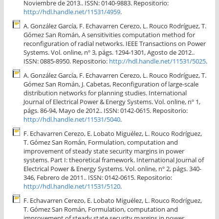
Noviembre de 2013.. ISSN: 0140-9883. Repositorio:
http://hdl.handle.net/11531/4959
.
A. González García, F. Echavarren Cerezo, L. Rouco Rodríguez, T.
Gómez San Román, A sensitivities computation method for
reconfiguration of radial networks. IEEE Transactions on Power
Systems. Vol. online, nº 3, págs. 1294-1301, Agosto de 2012..
ISSN: 0885-8950. Repositorio:
http://hdl.handle.net/11531/5025
.
A. González García, F. Echavarren Cerezo, L. Rouco Rodríguez, T.
Gómez San Román, J. Cabetas, Reconfiguration of large-scale
distribution networks for planning studies. International
Journal of Electrical Power & Energy Systems. Vol. online, nº 1,
págs. 86-94, Mayo de 2012.. ISSN: 0142-0615. Repositorio:
http://hdl.handle.net/11531/5040
.
F. Echavarren Cerezo, E. Lobato Miguélez, L. Rouco Rodríguez,
T. Gómez San Román, Formulation, computation and
improvement of steady state security margins in power
systems. Part I: theoretical framework. International Journal of
Electrical Power & Energy Systems. Vol. online, nº 2, págs. 340-
346, Febrero de 2011.. ISSN: 0142-0615. Repositorio:
http://hdl.handle.net/11531/5120
.
F. Echavarren Cerezo, E. Lobato Miguélez, L. Rouco Rodríguez,
T. Gómez San Román, Formulation, computation and
improvement of steady state security margins in power