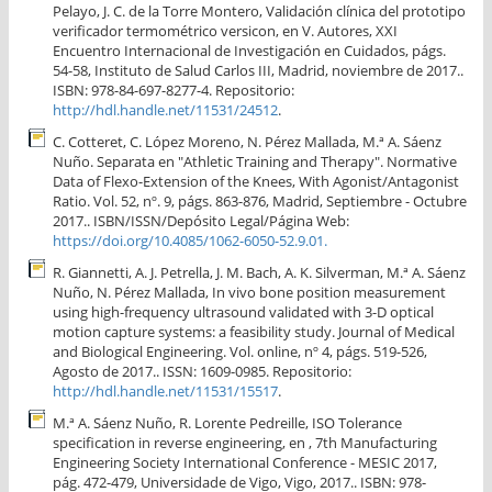
Pelayo, J. C. de la Torre Montero, Validación clínica del prototipo
verificador termométrico versicon, en V. Autores, XXI
Encuentro Internacional de Investigación en Cuidados, págs.
54-58, Instituto de Salud Carlos III, Madrid, noviembre de 2017..
ISBN: 978-84-697-8277-4. Repositorio:
http://hdl.handle.net/11531/24512
.
C. Cotteret, C. López Moreno, N. Pérez Mallada, M.ª A. Sáenz
Nuño. Separata en "Athletic Training and Therapy". Normative
Data of Flexo-Extension of the Knees, With Agonist/Antagonist
Ratio. Vol. 52, nº. 9, págs. 863-876, Madrid, Septiembre - Octubre
2017.. ISBN/ISSN/Depósito Legal/Página Web:
https://doi.org/10.4085/1062-6050-52.9.01.
R. Giannetti, A. J. Petrella, J. M. Bach, A. K. Silverman, M.ª A. Sáenz
Nuño, N. Pérez Mallada, In vivo bone position measurement
using high-frequency ultrasound validated with 3-D optical
motion capture systems: a feasibility study. Journal of Medical
and Biological Engineering. Vol. online, nº 4, págs. 519-526,
Agosto de 2017.. ISSN: 1609-0985. Repositorio:
http://hdl.handle.net/11531/15517
.
M.ª A. Sáenz Nuño, R. Lorente Pedreille, ISO Tolerance
specification in reverse engineering, en , 7th Manufacturing
Engineering Society International Conference - MESIC 2017,
pág. 472-479, Universidade de Vigo, Vigo, 2017.. ISBN: 978-