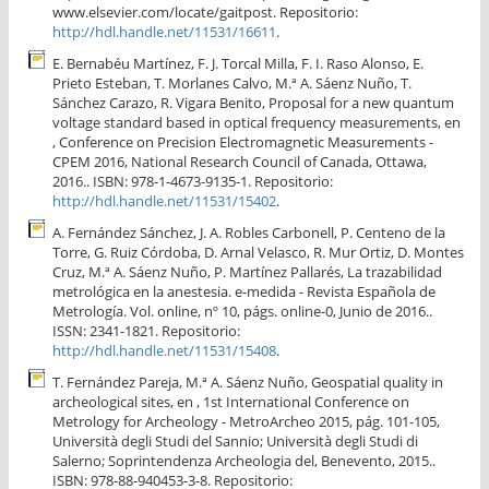
www.elsevier.com/locate/gaitpost. Repositorio:
http://hdl.handle.net/11531/16611
.
E. Bernabéu Martínez, F. J. Torcal Milla, F. I. Raso Alonso, E.
Prieto Esteban, T. Morlanes Calvo, M.ª A. Sáenz Nuño, T.
Sánchez Carazo, R. Vigara Benito, Proposal for a new quantum
voltage standard based in optical frequency measurements, en
, Conference on Precision Electromagnetic Measurements -
CPEM 2016, National Research Council of Canada, Ottawa,
2016.. ISBN: 978-1-4673-9135-1. Repositorio:
http://hdl.handle.net/11531/15402
.
A. Fernández Sánchez, J. A. Robles Carbonell, P. Centeno de la
Torre, G. Ruiz Córdoba, D. Arnal Velasco, R. Mur Ortiz, D. Montes
Cruz, M.ª A. Sáenz Nuño, P. Martínez Pallarés, La trazabilidad
metrológica en la anestesia. e-medida - Revista Española de
Metrología. Vol. online, nº 10, págs. online-0, Junio de 2016..
ISSN: 2341-1821. Repositorio:
http://hdl.handle.net/11531/15408
.
T. Fernández Pareja, M.ª A. Sáenz Nuño, Geospatial quality in
archeological sites, en , 1st International Conference on
Metrology for Archeology - MetroArcheo 2015, pág. 101-105,
Università degli Studi del Sannio; Università degli Studi di
Salerno; Soprintendenza Archeologia del, Benevento, 2015..
ISBN: 978-88-940453-3-8. Repositorio: