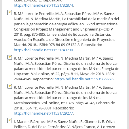
ISSN: 2342-3212. Repositorio:
http://hdl.handle.net/11531/32874
.
R. M.ª Lorente Pedreille, M. Á. Sebastián Pérez, M.ª A. Sáenz
Nuño, M. N. Medina Martín, La trazabilidad de la medición del
par en la generación de energía eólica, en , 22nd International
Congress on Project Management and Engineering - CIDIP
2018, pág. 875-885, Universidad de Educación a Distancia;
Asociación Española de Dirección e Ingeniería de Proyectos,
Madrid, 2018.. ISBN: 978-84-09-05132-8. Repositorio:
http://hdl.handle.net/11531/43730
.
R. M.ª Lorente Pedreille, M. N. Medina Martín, M.ª A. Sáenz
Nuño, M. Á. Sebastián Pérez, Diseño de un sistema de fuerza-
palanca: medición del par en el rango de los MN·m. Energía de
Hoy.com. Vol. online, nº 22, págs. 8-11, Mayo de 2018.. ISSN:
2604-4145. Repositorio:
http://hdl.handle.net/11531/29276
.
R. M.ª Lorente Pedreille, M. N. Medina Martín, M.ª A. Sáenz
Nuño, M. Á. Sebastián Pérez, Diseño de un sistema de fuerza-
palanca: medición del par en el rango de los MN·m.
Metalmecánica. Vol. online, nº 1376, págs. 40-45, Febrero de
2018.. ISSN: 1578-8881. Repositorio:
http://hdl.handle.net/11531/29277
.
I. Marcos Blázquez, M.ª A. Sáenz Nuño, R. Giannetti, B. Oliva
Pellicer, D. del Pozo Fernández, V. Nájera Franco, A. Lorenzo