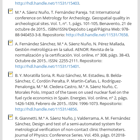
http://hdl.handle.net/11531/15403
.
M.ª A. Sáenz Nuño, T. Fernández Pareja. 1st International
conference on Metrology for Archeology. Geospatial quality in
archeological sites. Vol. 1, nº. 1, págs. 101-105, Benavento, 21 de
octubre de 2015.. ISBN/ISSN/Depósito Legal/Página Web: 978-
88-940453-3-8. Repositorio:
http://hdl.handle.net/11531/7658
.
A. Fernández Sánchez, M.ª A. Sáenz Nuño, N. Pérez Mallada,
Gestión metrológica en la salud. AENOR: Revista de la
normalización y la certificación. Vol. online, nº 308, págs. 38-43,
Octubre de 2015.. ISSN: 2255-2111. Repositorio:
http://hdl.handle.net/11531/15401
.
B. Y. Moratilla Soria, R. Ruiz-Sánchez, M. Estadieu, B. Belda-
Sánchez, C. Cordón Peralta, P. Martín-Cañas, L. Rodríguez-
Penalonga, M.ª M. Cledera Castro, M.ª A. Sáenz Nuño, C.
Morales Polo, Impact of the taxes on used nuclear fuel on the
fuel cycle economics in Spain. Energies. Vol. online, nº 2, págs.
1426-1439, Febrero de 2015.. ISSN: 1996-1073. Repositorio:
http://hdl.handle.net/11531/4856
.
R. Giannetti, M.ª A. Sáenz Nuño, J. Valderrama, A. M. Fernández
Sánchez, Design and test of a semi-automated system for
metrological verification of non-contact clinic thermoteters.
Journal of Physics: Conference Series. Vol. 459, págs. 012018-