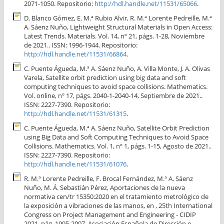
2071-1050. Repositorio:
http://hdl.handle.net/11531/65066
.
D. Blanco Gómez, E. M.ª Rubio Alvir, R. M.ª Lorente Pedreille, M.ª
A. Sáenz Nuño, Lightweight Structural Materials in Open Access:
Latest Trends. Materials. Vol. 14, nº 21, págs. 1-28, Noviembre
de 2021.. ISSN: 1996-1944. Repositorio:
http://hdl.handle.net/11531/66864
.
C. Puente Águeda, M.ª A. Sáenz Nuño, A. Villa Monte, J. A. Olivas
Varela, Satellite orbit prediction using big data and soft
computing techniques to avoid space collisions. Mathematics.
Vol. online, nº 17, págs. 2040-1-2040-14, Septiembre de 2021..
ISSN: 2227-7390. Repositorio:
http://hdl.handle.net/11531/61315
.
C. Puente Águeda, M.ª A. Sáenz Nuño, Satellite Orbit Prediction
using Big Data and Soft Computing Techniques to Avoid Space
Collisions. Mathematics. Vol. 1, nº 1, págs. 1-15, Agosto de 2021..
ISSN: 2227-7390. Repositorio:
http://hdl.handle.net/11531/61076
.
R. M.ª Lorente Pedreille, F. Brocal Fernández, M.ª A. Sáenz
Nuño, M. Á. Sebastián Pérez, Aportaciones de la nueva
normativa cen/tr 15350:2020 en el tratamiento metrológico de
la exposición a vibraciones de las manos, en , 25th International
Congress on Project Management and Engineering - CIDIP
2021, pág. 1995-2007, Asociación Española de Dirección e