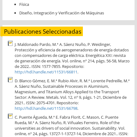
Física
Diseño, Integración y Verificación de Máquinas
Publicaciones Seleccionadas
J. Maldonado Pardo, M.ª A. Sáenz Nuño, P. Weidinger,
Protección y eficiencia de aerogeneradores de energía dotados
con compensadores de carga eléctrica. Energética XXI: revista
de generación de energía. Vol. online, nº 214, págs. 56-58, Marzo
de 2022.. ISSN: 1577-7855. Repositorio:
http://hdl.handle.net/11531/66811
.
D. Blanco Gómez, E. M.ª Rubio Alvir, R. M.ª Lorente Pedreille, M.ª
A. Sáenz Nuño, Sustainable Processes in Aluminium,
Magnesium, and Titanium Alloys Applied to the Transport
Sector: A Review. Metals. Vol. 12, nº 9, págs. 1-21, Diciembre de
2021.. ISSN: 2075-4701. Repositorio:
http://hdl.handle.net/11531/66798
.
C. Puente Águeda, M.ª E. Fabra Florit, C. Mason, C. Puente
Rueda, M.ª A. Sáenz Nuño, R. Viñuales Ferreiro, Role of the
universities as drivers of social innovation. Sustainability. Vol.
online, nº 24, págs. 13727-1-13727-14, Diciembre de 2021.. ISSN: