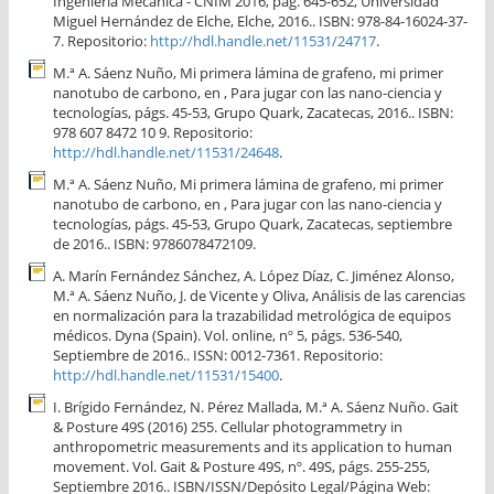
Ingeniería Mecánica - CNIM 2016, pág. 645-652, Universidad
Miguel Hernández de Elche, Elche, 2016.. ISBN: 978-84-16024-37-
7. Repositorio:
http://hdl.handle.net/11531/24717
.
M.ª A. Sáenz Nuño, Mi primera lámina de grafeno, mi primer
nanotubo de carbono, en , Para jugar con las nano-ciencia y
tecnologías, págs. 45-53, Grupo Quark, Zacatecas, 2016.. ISBN:
978 607 8472 10 9. Repositorio:
http://hdl.handle.net/11531/24648
.
M.ª A. Sáenz Nuño, Mi primera lámina de grafeno, mi primer
nanotubo de carbono, en , Para jugar con las nano-ciencia y
tecnologías, págs. 45-53, Grupo Quark, Zacatecas, septiembre
de 2016.. ISBN: 9786078472109.
A. Marín Fernández Sánchez, A. López Díaz, C. Jiménez Alonso,
M.ª A. Sáenz Nuño, J. de Vicente y Oliva, Análisis de las carencias
en normalización para la trazabilidad metrológica de equipos
médicos. Dyna (Spain). Vol. online, nº 5, págs. 536-540,
Septiembre de 2016.. ISSN: 0012-7361. Repositorio:
http://hdl.handle.net/11531/15400
.
I. Brígido Fernández, N. Pérez Mallada, M.ª A. Sáenz Nuño. Gait
& Posture 49S (2016) 255. Cellular photogrammetry in
anthropometric measurements and its application to human
movement. Vol. Gait & Posture 49S, nº. 49S, págs. 255-255,
Septiembre 2016.. ISBN/ISSN/Depósito Legal/Página Web: