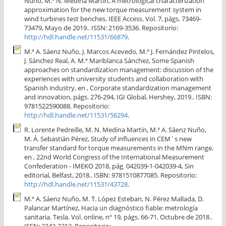
Nuño, M.ª N. Medina Martín, A metrological characterization
approximation for the new torque measurement system in
wind turbines test benches. IEEE Access. Vol. 7, págs. 73469-
73479, Mayo de 2019.. ISSN: 2169-3536. Repositorio:
http://hdl.handle.net/11531/66879
.
M.ª A. Sáenz Nuño, J. Marcos Acevedo, M.ª J. Fernández Pintelos,
J. Sánchez Real, A. M.ª Mariblanca Sánchez, Some Spanish
approaches on standardization management: discussion of the
experiences with university students and collaboration with
Spanish industry, en , Corporate standardization management
and innovation, págs. 276-294, IGI Global, Hershey, 2019.. ISBN:
9781522590088. Repositorio:
http://hdl.handle.net/11531/56294
.
R. Lorente Pedreille, M. N. Medina Martín, M.ª A. Sáenz Nuño,
M. Á. Sebastián Pérez, Study of influences in CEM´s new
transfer standard for torque measurements in the MNm range,
en , 22nd World Congress of the International Measurement
Confederation - IMEKO 2018, pág. 042039-1-042039-4, Sin
editorial, Belfast, 2018.. ISBN: 9781510877085. Repositorio:
http://hdl.handle.net/11531/43728
.
M.ª A. Sáenz Nuño, M. T. López Esteban, N. Pérez Mallada, D.
Palancar Martínez, Hacia un diagnóstico fiable: metrología
sanitaria. Tesla. Vol. online, nº 19, págs. 66-71, Octubre de 2018..