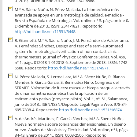
012019, Diciembre de 2013.. ISSN: 1742-6588.
M.ª A. Sáenz Nuño, N. Pérez Mallada, La biomecánica más
avanzada se apoya en una metrología de calidad. e-medida -
Revista Española de Metrología. Vol. online, nº 5, págs. online-0,
Diciembre de 2013.. ISSN: 2341-1821. Repositorio:
http://hdl.handle.net/11531/5448
.
R. Giannetti, M.ª A. Sáenz Nuño, J. M. Fernández de Valderrama,
A. Fernández Sánchez, Design and test of a semi-automated
system for metrological verification of non-contact clinic
thermometers. Journal of Physics: Conference Series. Vol. 459,
nº 1, págs. 012018-1-012018-6, Septiembre de 2013.. ISSN: 1742-
6588. Repositorio:
http://hdl.handle.net/11531/4971
.
N. Pérez Mallada, S. Lerma Lara, M.ª A. Sáenz Nuño, R. Blanco
Méndez, E. García García, S. Bermudez Niño. Congreso del
SERMEF. Valoración de fuerza muscular biceps braquial a través
de dinamometría isocinética tras la aplicación de un
estiramiento pasivo (proyecto piloto). Vol. 1, nº. 51, Salamanca,
junio de 2013.. ISBN/ISSN/Depósito Legal/Página Web: 978-84-
695-7838-4. Repositorio:
http://hdl.handle.net/11531/16874
.
A. de Andrés Martínez, E. García Sánchez, M.ª A. Sáenz Nuño,
Nueva normativa sobre tolerancias dimensionales. Un diseño
nuevo. Anales de Mecánica y Electricidad. Vol. online, nº I, págs.
34-43, Enero de 2011.. ISSN: 0003-2506. Repositorio: