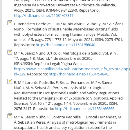
Ingeniería de Proyectos; Universitat Politècnica de València,
Alcoy, 2021.. ISBN: 978-84-09-34228-0. Repositorio:
http://hdl.handle.net/11531/67817
.
E. Benedicto Bardolet, E. M.ª Rubio Alvir, L. Aubouy, M.ª A. Sáenz
Nuño, Formulation of sustainable water-based cutting fluids
with polyol esters for machining titanium alloys. Metals. Vol.
online, nº 5, págs. 773-1-773-12, Mayo de 2021.. ISSN: 2075-4701.
Repositorio:
http://hdl.handle.net/11531/56040
.
M.ª A. Sáenz Nuño. Artículo. Metrología de la Salud. Vol. 9, nº.
17, págs. 1-8, Madrid, 1 de diciembre de 2020..
ISBN/ISSN/Depósito Legal/Página Web:
https://www.iit.comillas.edu/publicacion/mostrar_info_revista.php.
id=329.
Repositorio:
http://hdl.handle.net/11531/54840
.
R. M.ª Lorente Pedreille, F. Brocal Fernández, M.ª A. Sáenz
Nuño, M. Á. Sebastián Pérez, Analysis of Metrological
Requirements in Occupational Health and Safety Regulations
Related to the Emerging Risk of Exposure to Vibrations. Applied
Sciences. Vol. 10, nº 21, págs. 1-14, Noviembre de 2020.. ISSN:
2076-3417. Repositorio:
http://hdl.handle.net/11531/66866
.
M.ª A. Sáenz Nuño, R. Lorente Pedreille, F. Brocal Fernández, M.
Á. Sebastián Pérez, Analysis of metrological requirements in
occupational health and safety regulations related to the