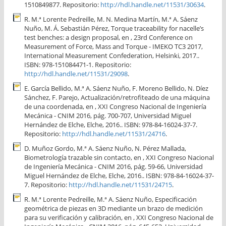
1510849877. Repositorio:
http://hdl.handle.net/11531/30634
.
R. M.ª Lorente Pedreille, M. N. Medina Martín, M.ª A. Sáenz
Nuño, M. Á. Sebastián Pérez, Torque traceability for nacelle’s
test benches: a design proposal, en , 23rd Conference on
Measurement of Force, Mass and Torque - IMEKO TC3 2017,
International Measurement Confederation, Helsinki, 2017..
ISBN: 978-151084471-1. Repositorio:
http://hdl.handle.net/11531/29098
.
E. García Bellido, M.ª A. Sáenz Nuño, F. Moreno Bellido, N. Díez
Sánchez, F. Parejo, Actualización/retrofiteado de una máquina
de una coordenada, en , XXI Congreso Nacional de Ingeniería
Mecánica - CNIM 2016, pág. 700-707, Universidad Miguel
Hernández de Elche, Elche, 2016.. ISBN: 978-84-16024-37-7.
Repositorio:
http://hdl.handle.net/11531/24716
.
D. Muñoz Gordo, M.ª A. Sáenz Nuño, N. Pérez Mallada,
Biometrología trazable sin contacto, en , XXI Congreso Nacional
de Ingeniería Mecánica - CNIM 2016, pág. 59-66, Universidad
Miguel Hernández de Elche, Elche, 2016.. ISBN: 978-84-16024-37-
7. Repositorio:
http://hdl.handle.net/11531/24715
.
R. M.ª Lorente Pedreille, M.ª A. Sáenz Nuño, Especificación
geométrica de piezas en 3D mediante un brazo de medición
para su verificación y calibración, en , XXI Congreso Nacional de