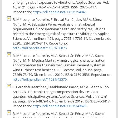
emerging risk of exposure to vibrations. Applied Sciences. Vol.
10, nº 21, págs. 7765-1-7765-14, 2020.. ISSN: 2076-3417.
Repositorio:
http://hdl.handle.net/11531/54845
.
R. M.ª Lorente Pedreille, F. Brocal Fernández, M.ª A. Sáenz
Nuño, M. Á. Sebastián Pérez, Analysis of metrological
requirements in occupational health and safety regulations
related to the emerging risk of exposure to vibrations. Applied
Sciences. Vol. online, nº 21, págs. 7765-1-7765-14, Noviembre de
2020.. ISSN: 2076-3417. Repositorio:
http://hdl.handle.net/11531/56075
.
R. M.ª Lorente Pedreille, M. Á. Sebastián Pérez, M.ª A. Sáenz
Nuño, M. N. Medina Martín, A metrological characterization
approximation for the new torque measurement system in
wind turbines test benches. IEEE Access. Vol. online, págs.
73469-73479, Diciembre de 2019.. ISSN: 2169-3536. Repositorio:
http://hdl.handle.net/11531/43576
.
E. Bernabéu Martínez, J. Maldonado Pardo, M.ª A. Sáenz Nuño,
An ECCD- Electronic charge compensation device - As a
quantum dissipative system. Applied Sciences. Vol. online, nº
22, págs. 4879-1-4879-17, Noviembre de 2019.. ISSN: 2076-3417.
Repositorio:
http://hdl.handle.net/11531/43628
.
R. M.ª Lorente Pedreille, M. Á. Sebastián Pérez, M.ª A. Sáenz