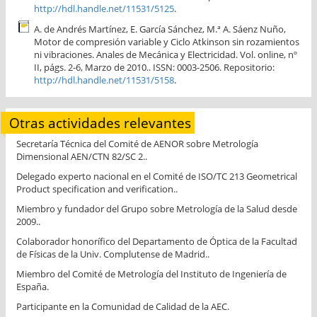
http://hdl.handle.net/11531/5125
.
A. de Andrés Martínez, E. García Sánchez, M.ª A. Sáenz Nuño,
Motor de compresión variable y Ciclo Atkinson sin rozamientos
ni vibraciones. Anales de Mecánica y Electricidad. Vol. online, nº
II, págs. 2-6, Marzo de 2010.. ISSN: 0003-2506. Repositorio:
http://hdl.handle.net/11531/5158
.
Otras actividades relevantes
Secretaría Técnica del Comité de AENOR sobre Metrología
Dimensional AEN/CTN 82/SC 2..
Delegado experto nacional en el Comité de ISO/TC 213 Geometrical
Product specification and verification..
Miembro y fundador del Grupo sobre Metrología de la Salud desde
2009..
Colaborador honorífico del Departamento de Óptica de la Facultad
de Físicas de la Univ. Complutense de Madrid..
Miembro del Comité de Metrología del Instituto de Ingeniería de
España.
Participante en la Comunidad de Calidad de la AEC.