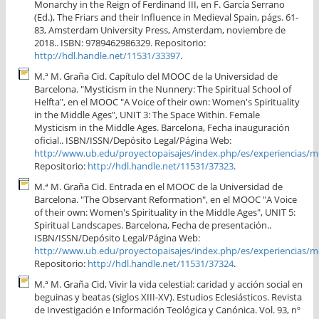
Monarchy in the Reign of Ferdinand III, en F. García Serrano
(Ed.), The Friars and their Influence in Medieval Spain, págs. 61-
83, Amsterdam University Press, Amsterdam, noviembre de
2018.. ISBN: 9789462986329. Repositorio:
http://hdl.handle.net/11531/33397
.
M.ª M. Graña Cid. Capítulo del MOOC de la Universidad de
Barcelona. "Mysticism in the Nunnery: The Spiritual School of
Helfta", en el MOOC "A Voice of their own: Women's Spirituality
in the Middle Ages", UNIT 3: The Space Within. Female
Mysticism in the Middle Ages. Barcelona, Fecha inauguración
oficial.. ISBN/ISSN/Depósito Legal/Página Web:
http://www.ub.edu/proyectopaisajes/index.php/es/experiencias/m
Repositorio:
http://hdl.handle.net/11531/37323
.
M.ª M. Graña Cid. Entrada en el MOOC de la Universidad de
Barcelona. "The Observant Reformation", en el MOOC "A Voice
of their own: Women's Spirituality in the Middle Ages", UNIT 5:
Spiritual Landscapes. Barcelona, Fecha de presentación..
ISBN/ISSN/Depósito Legal/Página Web:
http://www.ub.edu/proyectopaisajes/index.php/es/experiencias/m
Repositorio:
http://hdl.handle.net/11531/37324
.
M.ª M. Graña Cid, Vivir la vida celestial: caridad y acción social en
beguinas y beatas (siglos XIII-XV). Estudios Eclesiásticos. Revista
de Investigación e Información Teológica y Canónica. Vol. 93, nº