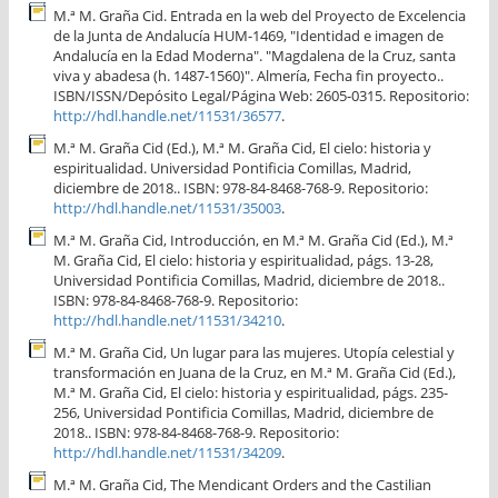
M.ª M. Graña Cid. Entrada en la web del Proyecto de Excelencia
de la Junta de Andalucía HUM-1469, "Identidad e imagen de
Andalucía en la Edad Moderna". "Magdalena de la Cruz, santa
viva y abadesa (h. 1487-1560)". Almería, Fecha fin proyecto..
ISBN/ISSN/Depósito Legal/Página Web: 2605-0315. Repositorio:
http://hdl.handle.net/11531/36577
.
M.ª M. Graña Cid (Ed.), M.ª M. Graña Cid, El cielo: historia y
espiritualidad. Universidad Pontificia Comillas, Madrid,
diciembre de 2018.. ISBN: 978-84-8468-768-9. Repositorio:
http://hdl.handle.net/11531/35003
.
M.ª M. Graña Cid, Introducción, en M.ª M. Graña Cid (Ed.), M.ª
M. Graña Cid, El cielo: historia y espiritualidad, págs. 13-28,
Universidad Pontificia Comillas, Madrid, diciembre de 2018..
ISBN: 978-84-8468-768-9. Repositorio:
http://hdl.handle.net/11531/34210
.
M.ª M. Graña Cid, Un lugar para las mujeres. Utopía celestial y
transformación en Juana de la Cruz, en M.ª M. Graña Cid (Ed.),
M.ª M. Graña Cid, El cielo: historia y espiritualidad, págs. 235-
256, Universidad Pontificia Comillas, Madrid, diciembre de
2018.. ISBN: 978-84-8468-768-9. Repositorio:
http://hdl.handle.net/11531/34209
.
M.ª M. Graña Cid, The Mendicant Orders and the Castilian