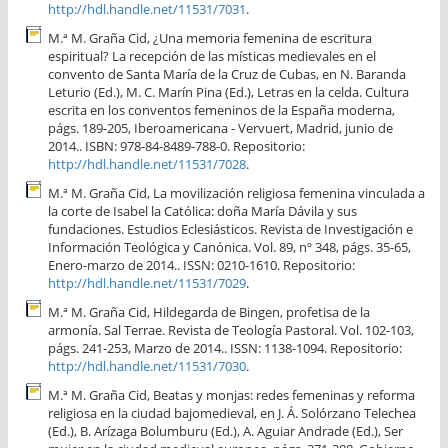
http://hdl.handle.net/11531/7031
.
M.ª M. Graña Cid, ¿Una memoria femenina de escritura
espiritual? La recepción de las místicas medievales en el
convento de Santa María de la Cruz de Cubas, en N. Baranda
Leturio (Ed.), M. C. Marín Pina (Ed.), Letras en la celda. Cultura
escrita en los conventos femeninos de la España moderna,
págs. 189-205, Iberoamericana - Vervuert, Madrid, junio de
2014.. ISBN: 978-84-8489-788-0. Repositorio:
http://hdl.handle.net/11531/7028
.
M.ª M. Graña Cid, La movilización religiosa femenina vinculada a
la corte de Isabel la Católica: doña María Dávila y sus
fundaciones. Estudios Eclesiásticos. Revista de Investigación e
Información Teológica y Canónica. Vol. 89, nº 348, págs. 35-65,
Enero-marzo de 2014.. ISSN: 0210-1610. Repositorio:
http://hdl.handle.net/11531/7029
.
M.ª M. Graña Cid, Hildegarda de Bingen, profetisa de la
armonía. Sal Terrae. Revista de Teología Pastoral. Vol. 102-103,
págs. 241-253, Marzo de 2014.. ISSN: 1138-1094. Repositorio:
http://hdl.handle.net/11531/7030
.
M.ª M. Graña Cid, Beatas y monjas: redes femeninas y reforma
religiosa en la ciudad bajomedieval, en J. Á. Solórzano Telechea
(Ed.), B. Arízaga Bolumburu (Ed.), A. Aguiar Andrade (Ed.), Ser