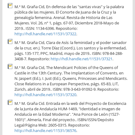
M.ª M. Graña Cid, En defensa de las "santas vivas" y la palabra
pública de las mujeres. El Conorte de Juana de la Cruz y la
genealogía femenina. Arenal. Revista de Historia de Las
Mujeres. Vol. 26, nº 1, págs. 67-97, Diciembre 2018-Mayo de
2019.. ISSN: 1134-6396. Repositorio:
http://hdl.handle.net/11531/37322
.
M.ª M. Graña Cid, Clara de Asís: la feminidad y el poder sanador
de la cruz, en J. Torre Díaz (Coord.), Los santos y la enfermedad,
págs. 135-177, PPC, Madrid, mayo de 2019.. ISBN: 978-84-288-
3408-7. Repositorio:
http://hdl.handle.net/11531/37321
.
M.ª M. Graña Cid, The Mendicant Policies of the Queens of
Castile in the 13th Century. The Implantation of Convents, en
N. Jaspert (Ed.), I. Just (Ed.), Queens, Princesses and Mendicants.
Close Relations in a European Perspective, págs. 65-83, LIT,
Zürich, abril de 2019.. ISBN: 978-3-643-91092-9. Repositorio:
http://hdl.handle.net/11531/37320
.
M.ª M. Graña Cid. Entrada en la web del Proyecto de Excelencia
de la Junta de Andalucía HUM-1469, "Identidad e imagen de
Andalucía en la Edad Moderna". "Ana Ponce de León (1527-
1601)". Almería, Final del proyecto.. ISBN/ISSN/Depósito
Legal/Página Web: 2605-0315. Repositorio:
http://hdl.handle.net/11531/36576
.