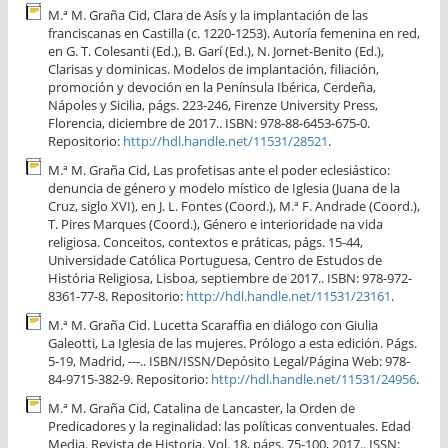
M.ª M. Graña Cid, Clara de Asís y la implantación de las
franciscanas en Castilla (c. 1220-1253). Autoría femenina en red,
en G. T. Colesanti (Ed.), B. Garí (Ed.), N. Jornet-Benito (Ed.),
Clarisas y dominicas. Modelos de implantación, filiación,
promoción y devoción en la Península Ibérica, Cerdeña,
Nápoles y Sicilia, págs. 223-246, Firenze University Press,
Florencia, diciembre de 2017.. ISBN: 978-88-6453-675-0.
Repositorio:
http://hdl.handle.net/11531/28521
.
M.ª M. Graña Cid, Las profetisas ante el poder eclesiástico:
denuncia de género y modelo místico de Iglesia (Juana de la
Cruz, siglo XVI), en J. L. Fontes (Coord.), M.ª F. Andrade (Coord.),
T. Pires Marques (Coord.), Género e interioridade na vida
religiosa. Conceitos, contextos e práticas, págs. 15-44,
Universidade Católica Portuguesa, Centro de Estudos de
História Religiosa, Lisboa, septiembre de 2017.. ISBN: 978-972-
8361-77-8. Repositorio:
http://hdl.handle.net/11531/23161
.
M.ª M. Graña Cid. Lucetta Scaraffia en diálogo con Giulia
Galeotti, La Iglesia de las mujeres. Prólogo a esta edición. Págs.
5-19, Madrid, ---.. ISBN/ISSN/Depósito Legal/Página Web: 978-
84-9715-382-9. Repositorio:
http://hdl.handle.net/11531/24956
.
M.ª M. Graña Cid, Catalina de Lancaster, la Orden de
Predicadores y la reginalidad: las políticas conventuales. Edad
Media. Revista de Historia. Vol. 18, págs. 75-100, 2017.. ISSN: