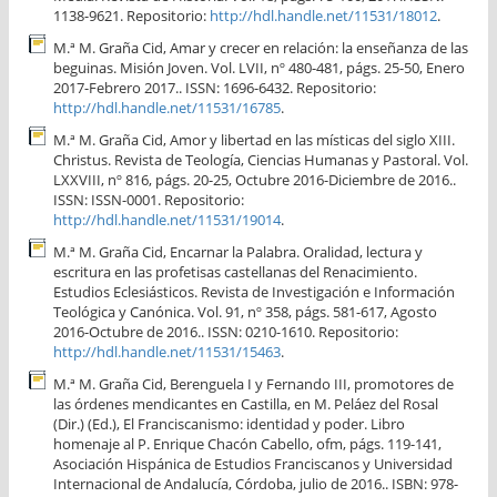
1138-9621. Repositorio:
http://hdl.handle.net/11531/18012
.
M.ª M. Graña Cid, Amar y crecer en relación: la enseñanza de las
beguinas. Misión Joven. Vol. LVII, nº 480-481, págs. 25-50, Enero
2017-Febrero 2017.. ISSN: 1696-6432. Repositorio:
http://hdl.handle.net/11531/16785
.
M.ª M. Graña Cid, Amor y libertad en las místicas del siglo XIII.
Christus. Revista de Teología, Ciencias Humanas y Pastoral. Vol.
LXXVIII, nº 816, págs. 20-25, Octubre 2016-Diciembre de 2016..
ISSN: ISSN-0001. Repositorio:
http://hdl.handle.net/11531/19014
.
M.ª M. Graña Cid, Encarnar la Palabra. Oralidad, lectura y
escritura en las profetisas castellanas del Renacimiento.
Estudios Eclesiásticos. Revista de Investigación e Información
Teológica y Canónica. Vol. 91, nº 358, págs. 581-617, Agosto
2016-Octubre de 2016.. ISSN: 0210-1610. Repositorio:
http://hdl.handle.net/11531/15463
.
M.ª M. Graña Cid, Berenguela I y Fernando III, promotores de
las órdenes mendicantes en Castilla, en M. Peláez del Rosal
(Dir.) (Ed.), El Franciscanismo: identidad y poder. Libro
homenaje al P. Enrique Chacón Cabello, ofm, págs. 119-141,
Asociación Hispánica de Estudios Franciscanos y Universidad
Internacional de Andalucía, Córdoba, julio de 2016.. ISBN: 978-