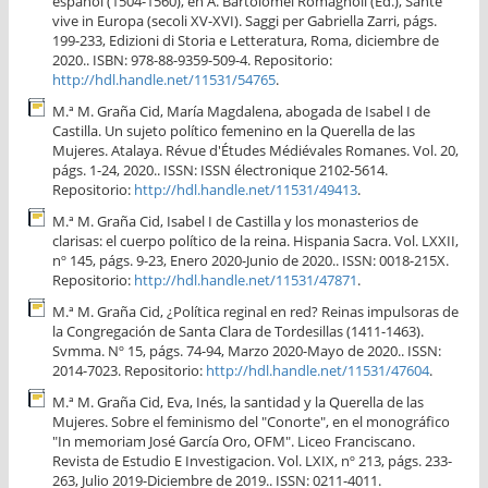
español (1504-1560), en A. Bartolomei Romagnoli (Ed.), Sante
vive in Europa (secoli XV-XVI). Saggi per Gabriella Zarri, págs.
199-233, Edizioni di Storia e Letteratura, Roma, diciembre de
2020.. ISBN: 978-88-9359-509-4. Repositorio:
http://hdl.handle.net/11531/54765
.
M.ª M. Graña Cid, María Magdalena, abogada de Isabel I de
Castilla. Un sujeto político femenino en la Querella de las
Mujeres. Atalaya. Révue d'Études Médiévales Romanes. Vol. 20,
págs. 1-24, 2020.. ISSN: ISSN électronique 2102-5614.
Repositorio:
http://hdl.handle.net/11531/49413
.
M.ª M. Graña Cid, Isabel I de Castilla y los monasterios de
clarisas: el cuerpo político de la reina. Hispania Sacra. Vol. LXXII,
nº 145, págs. 9-23, Enero 2020-Junio de 2020.. ISSN: 0018-215X.
Repositorio:
http://hdl.handle.net/11531/47871
.
M.ª M. Graña Cid, ¿Política reginal en red? Reinas impulsoras de
la Congregación de Santa Clara de Tordesillas (1411-1463).
Svmma. Nº 15, págs. 74-94, Marzo 2020-Mayo de 2020.. ISSN:
2014-7023. Repositorio:
http://hdl.handle.net/11531/47604
.
M.ª M. Graña Cid, Eva, Inés, la santidad y la Querella de las
Mujeres. Sobre el feminismo del "Conorte", en el monográfico
"In memoriam José García Oro, OFM". Liceo Franciscano.
Revista de Estudio E Investigacion. Vol. LXIX, nº 213, págs. 233-
263, Julio 2019-Diciembre de 2019.. ISSN: 0211-4011.