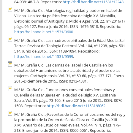
84-938148-7-8. Repositorio:
http://hdl.handle.net/11531/12243
.
M.ª M. Graña Cid, Mariología, reginalidad y poder en Isabel de
Villena. Una teoría política femenina del siglo XV. Mirabilia,
Eletronic Journal of Antiquity & Middle Ages. Vol. 22, nº (2016/1),
págs. 96-127, Enero-Junio 2016.. ISSN: 1676-5818. Repositorio:
http://hdl.handle.net/11531/9600
.
M.ª M. Graña Cid, Las madres espirituales de la Edad Media. Sal
Terrae. Revista de Teología Pastoral. Vol. 104, nº 1208, págs. 501-
514, Junio de 2016.. ISSN: 1138-1094. Repositorio:
http://hdl.handle.net/11531/9599
.
M.ª M. Graña Cid, Las damas de Isabel I de Castilla en los
debates del Humanismo sobre la autoridad y el poder de las
mujeres. Carthaginensia. Vol. 31, nº 59-60, págs. 137-171, Enero
2015-Diciembre de 2015.. ISSN: 0213-4381.
M.ª M. Graña Cid, Fundaciones conventuales femeninas y
Querella de las Mujeres en la ciudad del siglo XV. Lusitania
Sacra. Vol. 31, págs. 73-105, Enero 2015-Junio 2015.. ISSN: 0076-
1508. Repositorio:
http://hdl.handle.net/11531/8062
.
M.ª M. Graña Cid, ¿Favoritas de la Corona? Los amores del rey y
la promoción de la Orden de Santa Clara en Castilla (ss. XIII-
XIV). Anuario de Estudios Medievales. Vol. 44, nº 1, págs. 179-
213, Enero-junio de 2014.. ISSN: 0066-5061. Repositorio: