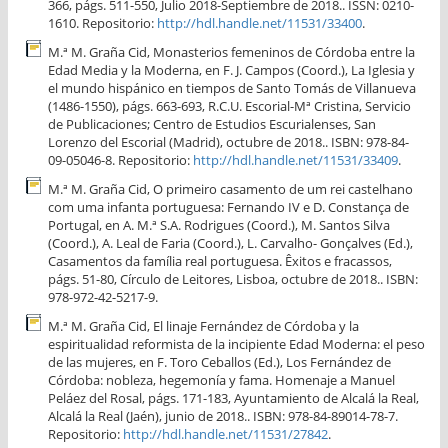
366, págs. 511-550, Julio 2018-Septiembre de 2018.. ISSN: 0210-
1610. Repositorio:
http://hdl.handle.net/11531/33400
.
M.ª M. Graña Cid, Monasterios femeninos de Córdoba entre la
Edad Media y la Moderna, en F. J. Campos (Coord.), La Iglesia y
el mundo hispánico en tiempos de Santo Tomás de Villanueva
(1486-1550), págs. 663-693, R.C.U. Escorial-Mª Cristina, Servicio
de Publicaciones; Centro de Estudios Escurialenses, San
Lorenzo del Escorial (Madrid), octubre de 2018.. ISBN: 978-84-
09-05046-8. Repositorio:
http://hdl.handle.net/11531/33409
.
M.ª M. Graña Cid, O primeiro casamento de um rei castelhano
com uma infanta portuguesa: Fernando IV e D. Constança de
Portugal, en A. M.ª S.A. Rodrigues (Coord.), M. Santos Silva
(Coord.), A. Leal de Faria (Coord.), L. Carvalho- Gonçalves (Ed.),
Casamentos da família real portuguesa. Êxitos e fracassos,
págs. 51-80, Círculo de Leitores, Lisboa, octubre de 2018.. ISBN:
978-972-42-5217-9.
M.ª M. Graña Cid, El linaje Fernández de Córdoba y la
espiritualidad reformista de la incipiente Edad Moderna: el peso
de las mujeres, en F. Toro Ceballos (Ed.), Los Fernández de
Córdoba: nobleza, hegemonía y fama. Homenaje a Manuel
Peláez del Rosal, págs. 171-183, Ayuntamiento de Alcalá la Real,
Alcalá la Real (Jaén), junio de 2018.. ISBN: 978-84-89014-78-7.
Repositorio:
http://hdl.handle.net/11531/27842
.