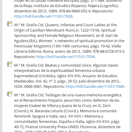
mujer en la ciudad medieval europea, págs. 371-388, Gobierno
de la Rioja, Instituto de Estudios Riojanos, Nájera (Logroño),
diciembre de 2013.. ISBN: 978-84-9960-052-9. Repositorio:
http://hdl.handle.net/11531/7026
.
M.ª M. Graña Cid, Queens, Infantas and Court Ladies at the
Origin of Castilian Mendicant Nuns (c. 1222-1316). Spiritual
Sponsorship and Female Religious Movement, en B. Garí de
Aguilera (Ed.), Women´s networks of spiritual promotion in the
Peninsular Kingdoms (13th-16th centuries), págs. 19-42, Viella
Libreria Editrice, Roma, enero de 2013.. ISBN: 978-88-6728-015-5.
Repositorio:
http://hdl.handle.net/11531/7034
.
M.ª M. Graña Cid, Beatas y comunidad cívica. Algunas claves
interpretativas de la espiritualidad femenina urbana
bajomedieval (Córdoba, siglos XIV-XV). Anuario de Estudios
Medievales. Vol. 42, nº 2, págs. 29-52, Julio-diciembre de 2012..
ISSN: 0066-5061. Repositorio:
http://hdl.handle.net/11531/7040
.
M.ª M. Graña Cid, Teólogas de una nueva memoria evangélica
en el Renacimiento hispano. Jesucristo como defensor de las
mujeres (Isabel de Villena y Juana de la Cruz), en G. Zarri
(Coord.), N. Baranda Leturio (Coord.), Memoria e comunità
femminili. Spagna e Italia, secc. XV-XVII / Memoria y
comunidades femeninas. España e Italia, siglos XV-XVII, págs.
49-72, Firenze University Press-UNED, Florencia, diciembre de