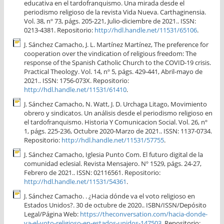
educativa en el tardofranquismo. Una mirada desde el
periodismo religioso de la revista Vida Nueva. Carthaginensia.
Vol. 38, nº 73, págs. 205-221, Julio-diciembre de 2021.. ISSN:
0213-4381. Repositorio:
http://hdl.handle.net/11531/65106
.
J. Sánchez Camacho, J. L. Martínez Martínez, The preference for
cooperation over the vindication of religious freedom: The
response of the Spanish Catholic Church to the COVID-19 crisis.
Practical Theology. Vol. 14, nº 5, págs. 429-441, Abril-mayo de
2021.. ISSN: 1756-073X. Repositorio:
http://hdl.handle.net/11531/61410
.
J. Sánchez Camacho, N. Watt, J. D. Urchaga Litago, Movimiento
obrero y sindicatos. Un análisis desde el periodismo religioso en
el tardofranquismo. Historia Y Comunicacion Social. Vol. 26, nº
1, págs. 225-236, Octubre 2020-Marzo de 2021.. ISSN: 1137-0734.
Repositorio:
http://hdl.handle.net/11531/57755
.
J. Sánchez Camacho, Iglesia Punto Com. El futuro digital de la
comunidad eclesial. Revista Mensajero. Nº 1529, págs. 24-27,
Febrero de 2021.. ISSN: 02116561. Repositorio:
http://hdl.handle.net/11531/54361
.
J. Sánchez Camacho. . ¿Hacia dónde va el voto religioso en
Estados Unidos?. 30 de octubre de 2020.. ISBN/ISSN/Depósito
Legal/Página Web:
https://theconversation.com/hacia-donde-
va-el-voto-religioso-en-estados-unidos-147503.
Repositorio: