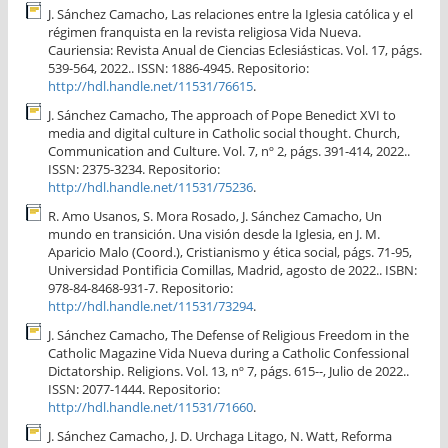
J. Sánchez Camacho, Las relaciones entre la Iglesia católica y el
régimen franquista en la revista religiosa Vida Nueva.
Cauriensia: Revista Anual de Ciencias Eclesiásticas. Vol. 17, págs.
539-564, 2022.. ISSN: 1886-4945. Repositorio:
http://hdl.handle.net/11531/76615
.
J. Sánchez Camacho, The approach of Pope Benedict XVI to
media and digital culture in Catholic social thought. Church,
Communication and Culture. Vol. 7, nº 2, págs. 391-414, 2022..
ISSN: 2375-3234. Repositorio:
http://hdl.handle.net/11531/75236
.
R. Amo Usanos, S. Mora Rosado, J. Sánchez Camacho, Un
mundo en transición. Una visión desde la Iglesia, en J. M.
Aparicio Malo (Coord.), Cristianismo y ética social, págs. 71-95,
Universidad Pontificia Comillas, Madrid, agosto de 2022.. ISBN:
978-84-8468-931-7. Repositorio:
http://hdl.handle.net/11531/73294
.
J. Sánchez Camacho, The Defense of Religious Freedom in the
Catholic Magazine Vida Nueva during a Catholic Confessional
Dictatorship. Religions. Vol. 13, nº 7, págs. 615--, Julio de 2022..
ISSN: 2077-1444. Repositorio:
http://hdl.handle.net/11531/71660
.
J. Sánchez Camacho, J. D. Urchaga Litago, N. Watt, Reforma