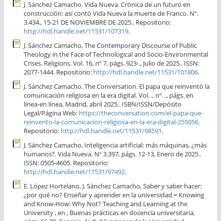
J. Sánchez Camacho. Vida Nueva. Crónica de un futuro en
construcción: así contó Vida Nueva la muerte de Franco. Nº.
3.434., 15-21 DE NOVIEMBRE DE 2025.. Repositorio:
http://hdl.handle.net/11531/107319
.
J. Sánchez Camacho, The Contemporary Discourse of Public
Theology in the Face of Technological and Socio-Environmental
Crises. Religions. Vol. 16, nº 7, págs. 923-., Julio de 2025.. ISSN:
2077-1444. Repositorio:
http://hdl.handle.net/11531/101806
.
J. Sánchez Camacho. The Conversation. El papa que reinventó la
comunicación religiosa en la era digital. Vol. ., nº. ., págs. en
línea-en línea, Madrid, abril 2025.. ISBN/ISSN/Depósito
Legal/Página Web:
https://theconversation.com/el-papa-que-
reinvento-la-comunicacion-religiosa-en-la-era-digital-255056.
Repositorio:
http://hdl.handle.net/11531/98591
.
J. Sánchez Camacho, Inteligencia artificial: más máquinas, ¿más
humanos?. Vida Nueva. Nº 3.397, págs. 12-13, Enero de 2025..
ISSN: 0505-4605. Repositorio:
http://hdl.handle.net/11531/97492
.
E. López Hortelano, J. Sánchez Camacho, Saber y saber hacer:
¿por qué no? Enseñar y aprender en la universidad = Knowing
and Know-How: Why Not? Teaching and Learning at the
University , en , Buenas prácticas en docencia universitaria,