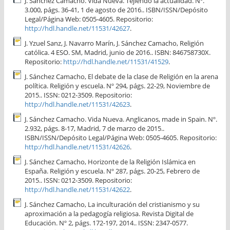
J. Sánchez Camacho. Vida Nueva. Tejiendo la actualidad. Nº.
3.000, págs. 36-41, 1 de agosto de 2016.. ISBN/ISSN/Depósito
Legal/Página Web: 0505-4605. Repositorio:
http://hdl.handle.net/11531/42627
.
J. Yzuel Sanz, J. Navarro Marín, J. Sánchez Camacho, Religión
católica. 4 ESO. SM, Madrid, junio de 2016.. ISBN: 846758730X.
Repositorio:
http://hdl.handle.net/11531/41529
.
J. Sánchez Camacho, El debate de la clase de Religión en la arena
política. Religión y escuela. Nº 294, págs. 22-29, Noviembre de
2015.. ISSN: 0212-3509. Repositorio:
http://hdl.handle.net/11531/42623
.
J. Sánchez Camacho. Vida Nueva. Anglicanos, made in Spain. Nº.
2.932, págs. 8-17, Madrid, 7 de marzo de 2015..
ISBN/ISSN/Depósito Legal/Página Web: 0505-4605. Repositorio:
http://hdl.handle.net/11531/42626
.
J. Sánchez Camacho, Horizonte de la Religión Islámica en
España. Religión y escuela. Nº 287, págs. 20-25, Febrero de
2015.. ISSN: 0212-3509. Repositorio:
http://hdl.handle.net/11531/42622
.
J. Sánchez Camacho, La inculturación del cristianismo y su
aproximación a la pedagogía religiosa. Revista Digital de
Educación. Nº 2, págs. 172-197, 2014.. ISSN: 2347-0577.