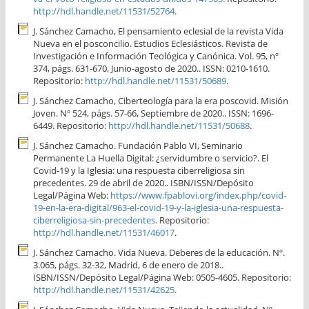
http://hdl.handle.net/11531/52764
.
J. Sánchez Camacho, El pensamiento eclesial de la revista Vida
Nueva en el posconcilio. Estudios Eclesiásticos. Revista de
Investigación e Información Teológica y Canónica. Vol. 95, nº
374, págs. 631-670, Junio-agosto de 2020.. ISSN: 0210-1610.
Repositorio:
http://hdl.handle.net/11531/50689
.
J. Sánchez Camacho, Ciberteología para la era poscovid. Misión
Joven. Nº 524, págs. 57-66, Septiembre de 2020.. ISSN: 1696-
6449. Repositorio:
http://hdl.handle.net/11531/50688
.
J. Sánchez Camacho. Fundación Pablo VI, Seminario
Permanente La Huella Digital: ¿servidumbre o servicio?. El
Covid-19 y la Iglesia: una respuesta ciberreligiosa sin
precedentes. 29 de abril de 2020.. ISBN/ISSN/Depósito
Legal/Página Web:
https://www.fpablovi.org/index.php/covid-
19-en-la-era-digital/963-el-covid-19-y-la-iglesia-una-respuesta-
ciberreligiosa-sin-precedentes.
Repositorio:
http://hdl.handle.net/11531/46017
.
J. Sánchez Camacho. Vida Nueva. Deberes de la educación. Nº.
3.065, págs. 32-32, Madrid, 6 de enero de 2018..
ISBN/ISSN/Depósito Legal/Página Web: 0505-4605. Repositorio:
http://hdl.handle.net/11531/42625
.