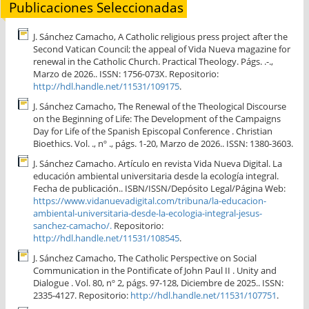
Publicaciones Seleccionadas
J. Sánchez Camacho, A Catholic religious press project after the
Second Vatican Council; the appeal of Vida Nueva magazine for
renewal in the Catholic Church. Practical Theology. Págs. .-.,
Marzo de 2026.. ISSN: 1756-073X. Repositorio:
http://hdl.handle.net/11531/109175
.
J. Sánchez Camacho, The Renewal of the Theological Discourse
on the Beginning of Life: The Development of the Campaigns
Day for Life of the Spanish Episcopal Conference . Christian
Bioethics. Vol. ., nº ., págs. 1-20, Marzo de 2026.. ISSN: 1380-3603.
J. Sánchez Camacho. Artículo en revista Vida Nueva Digital. La
educación ambiental universitaria desde la ecología integral.
Fecha de publicación.. ISBN/ISSN/Depósito Legal/Página Web:
https://www.vidanuevadigital.com/tribuna/la-educacion-
ambiental-universitaria-desde-la-ecologia-integral-jesus-
sanchez-camacho/.
Repositorio:
http://hdl.handle.net/11531/108545
.
J. Sánchez Camacho, The Catholic Perspective on Social
Communication in the Pontificate of John Paul II . Unity and
Dialogue . Vol. 80, nº 2, págs. 97-128, Diciembre de 2025.. ISSN:
2335-4127. Repositorio:
http://hdl.handle.net/11531/107751
.