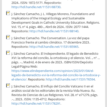
2024.. ISSN: 1872-5171. Repositorio:
http://hdl.handle.net/11531/88730
.
J. Sánchez Camacho, J. L. Villegas Moreno, Foundations and
Implications of the Integral Ecology and Sustainable
Development Goals in Catholic University Education. Religions.
Vol. 15, nº 4, págs. 480-., Abril de 2024.. ISSN: 2077-1444.
Repositorio:
http://hdl.handle.net/11531/88140
.
J. Sánchez Camacho. The Conversation. La voz del papa
Francisco frente al cambio climático. 17 diciembre 2023..
Repositorio:
http://hdl.handle.net/11531/85965
.
J. Sánchez Camacho. El Independiente. El legado de Benedicto
XVI: la reforma del concilio, la ortodoxia y el silencio. Vol. ., nº. .,
págs. .-., Madrid, 4 de enero de 2023.. ISBN/ISSN/Depósito
Legal/Página Web:
https://www.elindependiente.com/opinion/2023/01/04/el-
legado-de-benedicto-xvi-la-reforma-del-concilio-la-ortodoxia-y-
el-silencio/.
Repositorio:
http://hdl.handle.net/11531/76594
.
J. Sánchez Camacho, El influjo del Concilio Vaticano II en el
análisis social de los editoriales de la revista Vida Nueva. Ilu.
Revista de Ciencias de Las Religiones. Vol. 28, nº e71279, págs.
.-., 2023.. ISSN: 1135-4712. Repositorio:
http://hdl.handle.net/11531/78291
.