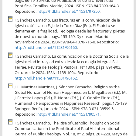
págs. 66-79, Servicio de Publicaciones de la Universidad
Pontificia Comillas, Madrid, 2024.. ISBN: 978-84-7399-164-3.
Repositorio:
http://hdl.handle.net/11531/97350
.
J. Sánchez Camacho, Las fracturas en la comunicación de la
Iglesia católica, en F. J. de la Torre Díaz (Ed.), El Espíritu se
derrama en la fragilidad. Teología desde las fracturas y grietas
de nuestro mundo, págs. 153-159, Dykinson, Madrid,
noviembre de 2024.. ISBN: 978-84-1070-716-0. Repositorio:
http://hdl.handle.net/11531/96160
.
J. Sánchez Camacho, La comunicación de la Doctrina Social de la
Iglesia: el ad intra y ad extra desde la ecología integral. Sal
Terrae. Revista de Teología Pastoral. Nº 1304, págs. 891-903,
Octubre de 2024.. ISSN: 1138-1094. Repositorio:
http://hdl.handle.net/11531/96162
.
J. L. Martínez Martínez, J. Sánchez Camacho, Religion as the
Global Horizon of Human Happiness, en L. Magalhães (Ed.), M.
J. Ferreira Lopes (Ed.), B. Nobre (Ed.), J. C. Onofre Pinto (Ed.),
Humanistic Perspectives in Happiness Research, págs. 175-189,
Springer, Berlín, junio de 2024.. ISBN: 978-3-031-38599-5.
Repositorio:
http://hdl.handle.net/11531/90571
.
J. Sánchez Camacho, The Rise of Catholic Thought on Social
Communication in the Pontificate of Paul VI. International
Journal of Public Theology. Vol. 18, nº 2, págs. 207-228, Mayo de