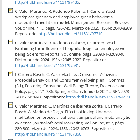
http://hdl.handle.net/11531/97435
.
C. Valor Martínez, R. Redondo Palomo, I. Carrero Bosch,
Workplace greenery and employee green behavior: a
moderated-mediation model. Management Research Review.
Vol. online, nº 5, págs. 726-745, Marzo de 2025.. ISSN: 2040-8269.
Repositorio:
http://hdl.handle.net/11531/97710
.
C. Valor Martínez, R. Redondo Palomo, I. Carrero Bosch,
Explaining the influence of biophilic design on employee well-
being. Scientific Reports. Vol. online, págs. 32090-1-32090-9,
Diciembre de 2024.. ISSN: 2045-2322. Repositorio:
http://hdl.handle.net/11531/97531
.
I. Carrero Bosch, C. Valor Martínez, Consumer Activism,
Prosocial Behavior, and Consumer Wellbeing, en F. Sonmez
(Ed.), Fostering Consumer Well-Being: Theory, Evidence, and
Policy, págs. 271-286, Springer Cham, Junio de 2024.. ISBN: 978-
3-031-59144-0. Repositorio:
http://hdl.handle.net/11531/94423
.
C. Valor Martínez, C. Martínez de Ibarreta Zorita, I. Carrero
Bosch, A. Merino de Diego, Effects of loving-kindness
meditation on prosocial behavior: empirical and meta-analytic
evidence. Journal of Social Marketing. Vol. online, nº 2, págs.
280-300, Mayo de 2024.. ISSN: 2042-6763. Repositorio:
http://hdl.handle.net/11531/107360
.