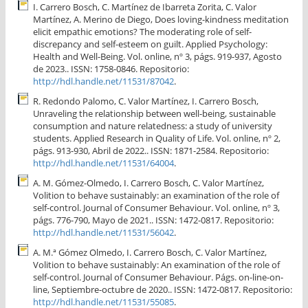
I. Carrero Bosch, C. Martínez de Ibarreta Zorita, C. Valor
Martínez, A. Merino de Diego, Does loving-kindness meditation
elicit empathic emotions? The moderating role of self-
discrepancy and self-esteem on guilt. Applied Psychology:
Health and Well-Being. Vol. online, nº 3, págs. 919-937, Agosto
de 2023.. ISSN: 1758-0846. Repositorio:
http://hdl.handle.net/11531/87042
.
R. Redondo Palomo, C. Valor Martínez, I. Carrero Bosch,
Unraveling the relationship between well-being, sustainable
consumption and nature relatedness: a study of university
students. Applied Research in Quality of Life. Vol. online, nº 2,
págs. 913-930, Abril de 2022.. ISSN: 1871-2584. Repositorio:
http://hdl.handle.net/11531/64004
.
A. M. Gómez-Olmedo, I. Carrero Bosch, C. Valor Martínez,
Volition to behave sustainably: an examination of the role of
self-control. Journal of Consumer Behaviour. Vol. online, nº 3,
págs. 776-790, Mayo de 2021.. ISSN: 1472-0817. Repositorio:
http://hdl.handle.net/11531/56042
.
A. M.ª Gómez Olmedo, I. Carrero Bosch, C. Valor Martínez,
Volition to behave sustainably: An examination of the role of
self-control. Journal of Consumer Behaviour. Págs. on-line-on-
line, Septiembre-octubre de 2020.. ISSN: 1472-0817. Repositorio:
http://hdl.handle.net/11531/55085
.