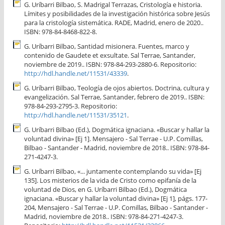
G. Uríbarri Bilbao, S. Madrigal Terrazas, Cristología e historia.
Límites y posibilidades de la investigación histórica sobre Jesús
para la cristología sistemática. RADE, Madrid, enero de 2020..
ISBN: 978-84-8468-822-8.
G. Uríbarri Bilbao, Santidad misionera. Fuentes, marco y
contenido de Gaudete et exsultate. Sal Terrae, Santander,
noviembre de 2019.. ISBN: 978-84-293-2880-6. Repositorio:
http://hdl.handle.net/11531/43339
.
G. Uríbarri Bilbao, Teología de ojos abiertos. Doctrina, cultura y
evangelización. Sal Terrae, Santander, febrero de 2019.. ISBN:
978-84-293-2795-3. Repositorio:
http://hdl.handle.net/11531/35121
.
G. Uríbarri Bilbao (Ed.), Dogmática ignaciana. «Buscar y hallar la
voluntad divina» [Ej 1]. Mensajero - Sal Terrae - U.P. Comillas,
Bilbao - Santander - Madrid, noviembre de 2018.. ISBN: 978-84-
271-4247-3.
G. Uríbarri Bilbao, «... juntamente contemplando su vida» [Ej
135]. Los misterios de la vida de Cristo como epifanía de la
voluntad de Dios, en G. Uríbarri Bilbao (Ed.), Dogmática
ignaciana. «Buscar y hallar la voluntad divina» [Ej 1], págs. 177-
204, Mensajero - Sal Terrae - U.P. Comillas, Bilbao - Santander -
Madrid, noviembre de 2018.. ISBN: 978-84-271-4247-3.