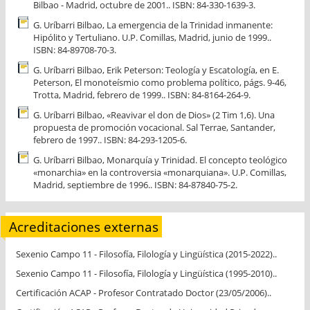
Bilbao - Madrid, octubre de 2001.. ISBN: 84-330-1639-3.
G. Uríbarri Bilbao, La emergencia de la Trinidad inmanente:
Hipólito y Tertuliano. U.P. Comillas, Madrid, junio de 1999..
ISBN: 84-89708-70-3.
G. Uríbarri Bilbao, Erik Peterson: Teología y Escatología, en E.
Peterson, El monoteísmio como problema político, págs. 9-46,
Trotta, Madrid, febrero de 1999.. ISBN: 84-8164-264-9.
G. Uríbarri Bilbao, «Reavivar el don de Dios» (2 Tim 1,6). Una
propuesta de promoción vocacional. Sal Terrae, Santander,
febrero de 1997.. ISBN: 84-293-1205-6.
G. Uríbarri Bilbao, Monarquía y Trinidad. El concepto teológico
«monarchia» en la controversia «monarquiana». U.P. Comillas,
Madrid, septiembre de 1996.. ISBN: 84-87840-75-2.
Acreditaciones externas
Sexenio Campo 11 - Filosofía, Filología y Lingüística (2015-2022)..
Sexenio Campo 11 - Filosofía, Filología y Lingüística (1995-2010)..
Certificación ACAP - Profesor Contratado Doctor (23/05/2006)..