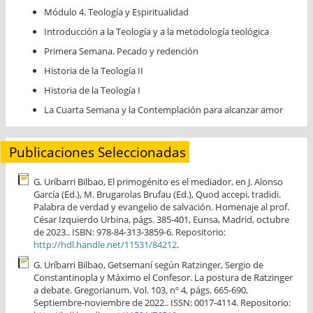
Módulo 4. Teología y Espiritualidad
Introducción a la Teología y a la metodología teológica
Primera Semana. Pecado y redención
Historia de la Teología II
Historia de la Teología I
La Cuarta Semana y la Contemplación para alcanzar amor
Publicaciones Seleccionadas
G. Uríbarri Bilbao, El primogénito es el mediador, en J. Alonso
García (Ed.), M. Brugarolas Brufau (Ed.), Quod accepi, tradidi.
Palabra de verdad y evangelio de salvación. Homenaje al prof.
César Izquierdo Urbina, págs. 385-401, Eunsa, Madrid, octubre
de 2023.. ISBN: 978-84-313-3859-6. Repositorio:
http://hdl.handle.net/11531/84212
.
G. Uríbarri Bilbao, Getsemaní según Ratzinger, Sergio de
Constantinopla y Máximo el Confesor. La postura de Ratzinger
a debate. Gregorianum. Vol. 103, nº 4, págs. 665-690,
Septiembre-noviembre de 2022.. ISSN: 0017-4114. Repositorio: