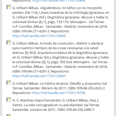
Repositorio:
http://hdl.handle.net/11531/32866
.
G. Uríbarri Bilbao, «Siguiéndoos, mi Señor, yo no me podré
perder» [De 114]. Líneas maestras de la cristología ignaciana, en
G. Uríbarri Bilbao (Ed.), Dogmática ignaciana. «Buscar y hallar la
voluntad divina» [Ej 1], págs. 133-175, Mensajero - Sal Terrae -
U.P. Comillas, Bilbao - Santander - Madrid, noviembre de 2018..
ISBN: 978-84-271-4247-3. Repositorio:
http://hdl.handle.net/11531/32865
.
G. Uríbarri Bilbao, A modo de conclusión. «Definir o declarar
para nuestros tiempos de las cosas necesarias a la salud
eterna» [Ej 363]. Arquitectura básica de la dogmática ignaciana,
en G. Uríbarri Bilbao (Ed.), Dogmática ignaciana. «Buscar y hallar
la voluntad divina» [Ej 1], págs. 503-524, Mensajero - Sal Terrae -
U.P. Comillas, Bilbao - Santander - Madrid, noviembre de 2018..
ISBN: 978-84-271-4247-3. Repositorio:
http://hdl.handle.net/11531/32867
.
G. Uríbarri Bilbao, La mística de Jesús. Desafío y propuesta. Sal
Terrae, Santander, febrero de 2017.. ISBN: 978-84-293-2622-2.
Repositorio:
http://hdl.handle.net/11531/16758
.
N. C. Martínez-Gayol Fernández, G. Uríbarri Bilbao, Raíz y
Viento. La vida consagrada en su peculiaridad. Sal Terrae,
Santander, octubre de 2015.. ISBN: 978-84-293-2490-7.