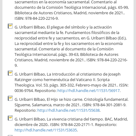
sacramentos en la economía sacramental. Comentario al
documento de la Comisión Teológica Internacional, págs. 65-99,
Biblioteca de Autores Cristianos, Madrid, noviembre de 2021..
ISBN: 978-84-220-2216-9.
G. Uríbarri Bilbao, El pliegue del símbolo y la activación
sacramental mediante la fe. Fundamentos filosóficos de la
reciprocidad entre fe y sacramentos, en G. Uríbarri Bilbao (Ed.),
La reciprocidad entre la fe y los sacramentos en la economía
sacramental. Comentario al documento de la Comisión
Teológica Internacional, págs. 39-63, Biblioteca de Autores
Cristianos, Madrid, noviembre de 2021.. ISBN: 978-84-220-2216-
9.
G. Uríbarri Bilbao, La Introducción al cristianismo de Joseph
Ratzinger como hermenéutica del Vaticano II. Scripta
Theologica. Vol. 53, págs. 305-332, Febrero-mayo de 2021.. ISSN:
0036-9764. Repositorio:
http://hdl.handle.net/11531/56917
.
G. Uríbarri Bilbao, El Hijo se hizo carne. Cristología fundamental.
Sígueme, Salamanca, marzo de 2021.. ISBN: 978-84-301-2081-9.
Repositorio:
http://hdl.handle.net/11531/55638
.
G. Uríbarri Bilbao, La vivencia cristiana del tiempo. BAC, Madrid,
diciembre de 2020.. ISBN: 978-84-220-2171-1. Repositorio:
http://hdl.handle.net/11531/53635
.