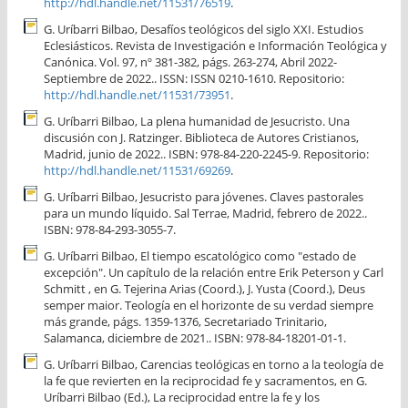
http://hdl.handle.net/11531/76519
.
G. Uríbarri Bilbao, Desafíos teológicos del siglo XXI. Estudios
Eclesiásticos. Revista de Investigación e Información Teológica y
Canónica. Vol. 97, nº 381-382, págs. 263-274, Abril 2022-
Septiembre de 2022.. ISSN: ISSN 0210-1610. Repositorio:
http://hdl.handle.net/11531/73951
.
G. Uríbarri Bilbao, La plena humanidad de Jesucristo. Una
discusión con J. Ratzinger. Biblioteca de Autores Cristianos,
Madrid, junio de 2022.. ISBN: 978-84-220-2245-9. Repositorio:
http://hdl.handle.net/11531/69269
.
G. Uríbarri Bilbao, Jesucristo para jóvenes. Claves pastorales
para un mundo líquido. Sal Terrae, Madrid, febrero de 2022..
ISBN: 978-84-293-3055-7.
G. Uríbarri Bilbao, El tiempo escatológico como "estado de
excepción". Un capítulo de la relación entre Erik Peterson y Carl
Schmitt , en G. Tejerina Arias (Coord.), J. Yusta (Coord.), Deus
semper maior. Teología en el horizonte de su verdad siempre
más grande, págs. 1359-1376, Secretariado Trinitario,
Salamanca, diciembre de 2021.. ISBN: 978-84-18201-01-1.
G. Uríbarri Bilbao, Carencias teológicas en torno a la teología de
la fe que revierten en la reciprocidad fe y sacramentos, en G.
Uríbarri Bilbao (Ed.), La reciprocidad entre la fe y los