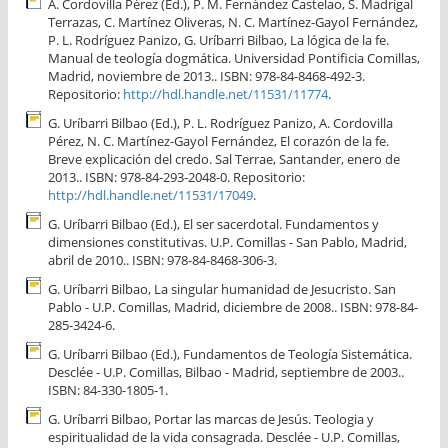
A. Cordovilla Pérez (Ed.), P. M. Fernández Castelao, S. Madrigal
Terrazas, C. Martínez Oliveras, N. C. Martínez-Gayol Fernández,
P. L. Rodríguez Panizo, G. Uríbarri Bilbao, La lógica de la fe.
Manual de teología dogmática. Universidad Pontificia Comillas,
Madrid, noviembre de 2013.. ISBN: 978-84-8468-492-3.
Repositorio:
http://hdl.handle.net/11531/11774
.
G. Uríbarri Bilbao (Ed.), P. L. Rodríguez Panizo, A. Cordovilla
Pérez, N. C. Martínez-Gayol Fernández, El corazón de la fe.
Breve explicación del credo. Sal Terrae, Santander, enero de
2013.. ISBN: 978-84-293-2048-0. Repositorio:
http://hdl.handle.net/11531/17049
.
G. Uríbarri Bilbao (Ed.), El ser sacerdotal. Fundamentos y
dimensiones constitutivas. U.P. Comillas - San Pablo, Madrid,
abril de 2010.. ISBN: 978-84-8468-306-3.
G. Uríbarri Bilbao, La singular humanidad de Jesucristo. San
Pablo - U.P. Comillas, Madrid, diciembre de 2008.. ISBN: 978-84-
285-3424-6.
G. Uríbarri Bilbao (Ed.), Fundamentos de Teología Sistemática.
Desclée - U.P. Comillas, Bilbao - Madrid, septiembre de 2003..
ISBN: 84-330-1805-1.
G. Uríbarri Bilbao, Portar las marcas de Jesús. Teologia y
espiritualidad de la vida consagrada. Desclée - U.P. Comillas,