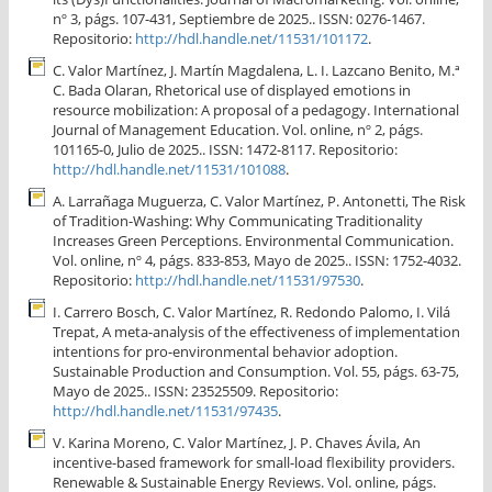
nº 3, págs. 107-431, Septiembre de 2025.. ISSN: 0276-1467.
Repositorio:
http://hdl.handle.net/11531/101172
.
C. Valor Martínez, J. Martín Magdalena, L. I. Lazcano Benito, M.ª
C. Bada Olaran, Rhetorical use of displayed emotions in
resource mobilization: A proposal of a pedagogy. International
Journal of Management Education. Vol. online, nº 2, págs.
101165-0, Julio de 2025.. ISSN: 1472-8117. Repositorio:
http://hdl.handle.net/11531/101088
.
A. Larrañaga Muguerza, C. Valor Martínez, P. Antonetti, The Risk
of Tradition-Washing: Why Communicating Traditionality
Increases Green Perceptions. Environmental Communication.
Vol. online, nº 4, págs. 833-853, Mayo de 2025.. ISSN: 1752-4032.
Repositorio:
http://hdl.handle.net/11531/97530
.
I. Carrero Bosch, C. Valor Martínez, R. Redondo Palomo, I. Vilá
Trepat, A meta-analysis of the effectiveness of implementation
intentions for pro-environmental behavior adoption.
Sustainable Production and Consumption. Vol. 55, págs. 63-75,
Mayo de 2025.. ISSN: 23525509. Repositorio:
http://hdl.handle.net/11531/97435
.
V. Karina Moreno, C. Valor Martínez, J. P. Chaves Ávila, An
incentive-based framework for small-load flexibility providers.
Renewable & Sustainable Energy Reviews. Vol. online, págs.