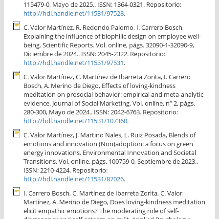
115479-0, Mayo de 2025.. ISSN: 1364-0321. Repositorio:
http://hdl.handle.net/11531/97528
.
C. Valor Martínez, R. Redondo Palomo, I. Carrero Bosch,
Explaining the influence of biophilic design on employee well-
being. Scientific Reports. Vol. online, págs. 32090-1-32090-9,
Diciembre de 2024.. ISSN: 2045-2322. Repositorio:
http://hdl.handle.net/11531/97531
.
C. Valor Martínez, C. Martínez de Ibarreta Zorita, I. Carrero
Bosch, A. Merino de Diego, Effects of loving-kindness
meditation on prosocial behavior: empirical and meta-analytic
evidence. Journal of Social Marketing. Vol. online, nº 2, págs.
280-300, Mayo de 2024.. ISSN: 2042-6763. Repositorio:
http://hdl.handle.net/11531/107360
.
C. Valor Martínez, J. Martino Nales, L. Ruiz Posada, Blends of
emotions and innovation (Non)adoption: a focus on green
energy innovations. Environmental Innovation and Societal
Transitions. Vol. online, págs. 100759-0, Septiembre de 2023..
ISSN: 2210-4224. Repositorio:
http://hdl.handle.net/11531/87026
.
I. Carrero Bosch, C. Martínez de Ibarreta Zorita, C. Valor
Martínez, A. Merino de Diego, Does loving-kindness meditation
elicit empathic emotions? The moderating role of self-