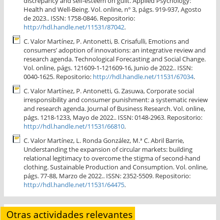
discrepancy and self-esteem on guilt. Applied Psychology:
Health and Well-Being. Vol. online, nº 3, págs. 919-937, Agosto
de 2023.. ISSN: 1758-0846. Repositorio:
http://hdl.handle.net/11531/87042
.
C. Valor Martínez, P. Antonetti, B. Crisafulli, Emotions and
consumers’ adoption of innovations: an integrative review and
research agenda. Technological Forecasting and Social Change.
Vol. online, págs. 121609-1-121609-16, Junio de 2022.. ISSN:
0040-1625. Repositorio:
http://hdl.handle.net/11531/67034
.
C. Valor Martínez, P. Antonetti, G. Zasuwa, Corporate social
irresponsibility and consumer punishment: a systematic review
and research agenda. Journal of Business Research. Vol. online,
págs. 1218-1233, Mayo de 2022.. ISSN: 0148-2963. Repositorio:
http://hdl.handle.net/11531/66810
.
C. Valor Martínez, L. Ronda González, M.ª C. Abril Barrie,
Understanding the expansion of circular markets: building
relational legitimacy to overcome the stigma of second-hand
clothing. Sustainable Production and Consumption. Vol. online,
págs. 77-88, Marzo de 2022.. ISSN: 2352-5509. Repositorio:
http://hdl.handle.net/11531/64475
.
Otras actividades relevantes