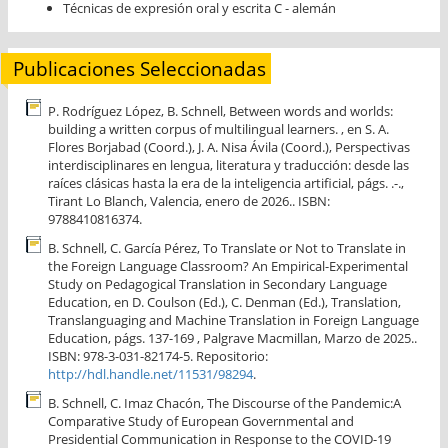
Técnicas de expresión oral y escrita C - alemán
Publicaciones Seleccionadas
P. Rodríguez López, B. Schnell, Between words and worlds:
building a written corpus of multilingual learners. , en S. A.
Flores Borjabad (Coord.), J. A. Nisa Ávila (Coord.), Perspectivas
interdisciplinares en lengua, literatura y traducción: desde las
raíces clásicas hasta la era de la inteligencia artificial, págs. .-.,
Tirant Lo Blanch, Valencia, enero de 2026.. ISBN:
9788410816374.
B. Schnell, C. García Pérez, To Translate or Not to Translate in
the Foreign Language Classroom? An Empirical-Experimental
Study on Pedagogical Translation in Secondary Language
Education, en D. Coulson (Ed.), C. Denman (Ed.), Translation,
Translanguaging and Machine Translation in Foreign Language
Education, págs. 137-169 , Palgrave Macmillan, Marzo de 2025..
ISBN: 978-3-031-82174-5. Repositorio:
http://hdl.handle.net/11531/98294
.
B. Schnell, C. Imaz Chacón, The Discourse of the Pandemic:A
Comparative Study of European Governmental and
Presidential Communication in Response to the COVID-19