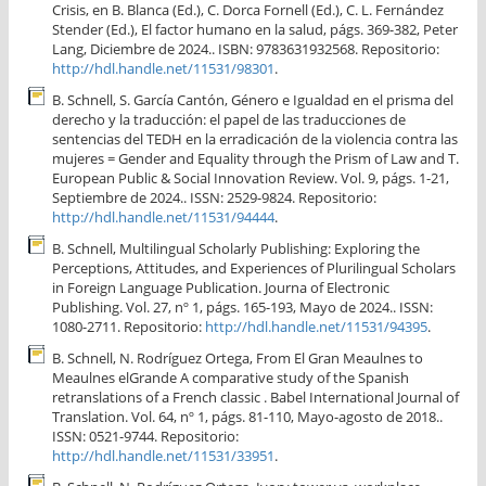
Crisis, en B. Blanca (Ed.), C. Dorca Fornell (Ed.), C. L. Fernández
Stender (Ed.), El factor humano en la salud, págs. 369-382, Peter
Lang, Diciembre de 2024.. ISBN: 9783631932568. Repositorio:
http://hdl.handle.net/11531/98301
.
B. Schnell, S. García Cantón, Género e Igualdad en el prisma del
derecho y la traducción: el papel de las traducciones de
sentencias del TEDH en la erradicación de la violencia contra las
mujeres = Gender and Equality through the Prism of Law and T.
European Public & Social Innovation Review. Vol. 9, págs. 1-21,
Septiembre de 2024.. ISSN: 2529-9824. Repositorio:
http://hdl.handle.net/11531/94444
.
B. Schnell, Multilingual Scholarly Publishing: Exploring the
Perceptions, Attitudes, and Experiences of Plurilingual Scholars
in Foreign Language Publication. Journa of Electronic
Publishing. Vol. 27, nº 1, págs. 165-193, Mayo de 2024.. ISSN:
1080-2711. Repositorio:
http://hdl.handle.net/11531/94395
.
B. Schnell, N. Rodríguez Ortega, From El Gran Meaulnes to
Meaulnes elGrande A comparative study of the Spanish
retranslations of a French classic . Babel International Journal of
Translation. Vol. 64, nº 1, págs. 81-110, Mayo-agosto de 2018..
ISSN: 0521-9744. Repositorio:
http://hdl.handle.net/11531/33951
.