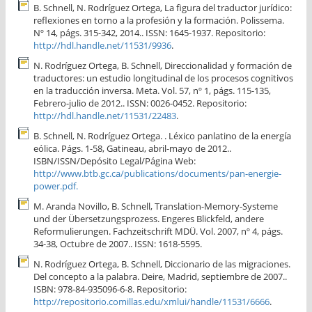
B. Schnell, N. Rodríguez Ortega, La figura del traductor jurídico:
reflexiones en torno a la profesión y la formación. Polissema.
Nº 14, págs. 315-342, 2014.. ISSN: 1645-1937. Repositorio:
http://hdl.handle.net/11531/9936
.
N. Rodríguez Ortega, B. Schnell, Direccionalidad y formación de
traductores: un estudio longitudinal de los procesos cognitivos
en la traducción inversa. Meta. Vol. 57, nº 1, págs. 115-135,
Febrero-julio de 2012.. ISSN: 0026-0452. Repositorio:
http://hdl.handle.net/11531/22483
.
B. Schnell, N. Rodríguez Ortega. . Léxico panlatino de la energía
eólica. Págs. 1-58, Gatineau, abril-mayo de 2012..
ISBN/ISSN/Depósito Legal/Página Web:
http://www.btb.gc.ca/publications/documents/pan-energie-
power.pdf.
M. Aranda Novillo, B. Schnell, Translation-Memory-Systeme
und der Übersetzungsprozess. Engeres Blickfeld, andere
Reformulierungen. Fachzeitschrift MDÜ. Vol. 2007, nº 4, págs.
34-38, Octubre de 2007.. ISSN: 1618-5595.
N. Rodríguez Ortega, B. Schnell, Diccionario de las migraciones.
Del concepto a la palabra. Deire, Madrid, septiembre de 2007..
ISBN: 978-84-935096-6-8. Repositorio:
http://repositorio.comillas.edu/xmlui/handle/11531/6666
.