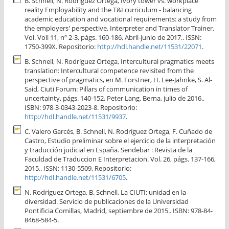
B. Schnell, N. Rodríguez Ortega, Ivory tower vs. workplace
reality Employability and the T&I curriculum - balancing
academic education and vocational requirements: a study from
the employers' perspective. Interpreter and Translator Trainer.
Vol. Voll 11, nº 2-3, págs. 160-186, Abril-junio de 2017.. ISSN:
1750-399X. Repositorio:
http://hdl.handle.net/11531/22071
.
B. Schnell, N. Rodríguez Ortega, Intercultural pragmatics meets
translation: Intercultural competence revisited from the
perspective of pragmatics, en M. Forstner, H. Lee-Jahnke, S. Al-
Said, Ciuti Forum: Pillars of communication in times of
uncertainty, págs. 140-152, Peter Lang, Berna, julio de 2016..
ISBN: 978-3-0343-2023-8. Repositorio:
http://hdl.handle.net/11531/9937
.
C. Valero Garcés, B. Schnell, N. Rodríguez Ortega, F. Cuñado de
Castro, Estudio preliminar sobre el ejercicio de la interpretación
y traducción judicial en España. Sendebar : Revista de la
Faculdad de Traduccion E Interpretacion. Vol. 26, págs. 137-166,
2015.. ISSN: 1130-5509. Repositorio:
http://hdl.handle.net/11531/6705
.
N. Rodríguez Ortega, B. Schnell, La CIUTI: unidad en la
diversidad. Servicio de publicaciones de la Universidad
Pontificia Comillas, Madrid, septiembre de 2015.. ISBN: 978-84-
8468-584-5.