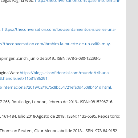
o Legal/Página Web:
http://theconversation.com/qasem-soleimani-
b:
https://theconversation.com/los-asentamientos-israelies-una-
://theconversation.com/ibrahim-la-muerte-de-un-califa-muy-
pringer, Zurich, junio de 2019.. ISBN: 978-3-030-12293-5.
Página Web:
https://blogs.elconfidencial.com/mundo/tribuna-
dl.handle.net/11531/36291
.
/internacional/2019/03/16/5c8bc54721efa0d4508b461d.html.
7-265, Routledge, London, febrero de 2019.. ISBN: 0815396716.
 161-184, Julio 2018-Agosto de 2018.. ISSN: 1133-6595. Repositorio:
 Thomson Reuters, Cizur Menor, abril de 2018.. ISBN: 978-84-9152-