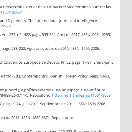
a Proyección Exterior de la UE hacia el Mediterráneo Sur tras las
t/11531/26684
.
and Diplomacy. The International Journal of Intelligence,
1/19720
.
ol. 275, nº 1422, págs. 335-344, Abril de 2017.. ISSN: 0034-0235.
, págs. 233-252, Agosto-octubre de 2015.. ISSN: 1696-2206.
ad. Cuadernos Europeos de Deusto. Nº 52, págs. 17-37, Enero-junio
o Pardo (Ed.), Contemporary Spanish Foreign Policy, págs. 48-63,
rt (Coord.), A política externa Rusa no espaço euro-Atlântico.
78-989-26-0711-5. Repositorio:
http://hdl.handle.net/11531/9609
.
7, págs. 9-24, Julio 2011-Septiembre de 2011.. ISSN: 1696-2206.
nio de 2011.. ISSN: 1889-6871. Repositorio:
Players and Regional Dynamics, págs. 215-237, Palgrave, Londres,