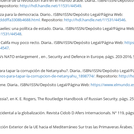
muerte de la revolución iraní en el mundo árabe. Diaria.. ISBN/ISSN/Depósit
epositorio:
http://hdl.handle.net/11531/44549
.
a para la democracia. Diario.. ISBN/ISSN/Depósito Legal/Página Web:
fdddffa3308b4688.html.
Repositorio:
http://hdl.handle.net/11531/44546
.
aelíes: una política de estado. Diaria.. ISBN/ISSN/Depósito Legal/Página We
/11531/44548
.
 Califa muy poco recto. Diaria.. ISBN/ISSN/Depósito Legal/Página Web:
https
44547
.
Vs NATO enlargement , en , Security and Defence in Europe, págs. 203-2016, S
s para tapar la corrupción de Netanyahu?. Diaria.. ISBN/ISSN/Depósito Legal/
tinos-para-tapar-la-corrupcion-de-netanyahu_1898774/.
Repositorio:
http://h
iene. Diaria.. ISBN/ISSN/Depósito Legal/Página Web:
https://www.elmundo.es
sia?, en K. E. Rogers, The Routledge Handbook of Russian Security, págs. 25
ental a la globalización. Revista Cidob D Afers Internacionals. Nº 119, págs.
ción Exterior de la UE hacia el Mediterráneo Sur tras las Primaveras Árabes.