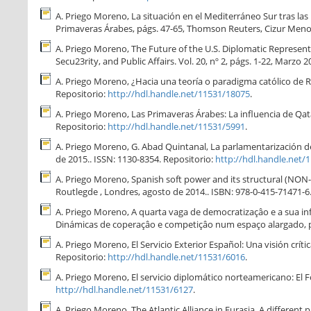
A. Priego Moreno, La situación en el Mediterráneo Sur tras las
Primaveras Árabes, págs. 47-65, Thomson Reuters, Cizur Menor,
A. Priego Moreno, The Future of the U.S. Diplomatic Representa
Secu23rity, and Public Affairs. Vol. 20, nº 2, págs. 1-22, Marzo
A. Priego Moreno, ¿Hacia una teoría o paradigma católico de Re
Repositorio:
http://hdl.handle.net/11531/18075
.
A. Priego Moreno, Las Primaveras Árabes: La influencia de Qata
Repositorio:
http://hdl.handle.net/11531/5991
.
A. Priego Moreno, G. Abad Quintanal, La parlamentarización de
de 2015.. ISSN: 1130-8354. Repositorio:
http://hdl.handle.net/
A. Priego Moreno, Spanish soft power and its structural (NON-t
Routlegde , Londres, agosto de 2014.. ISBN: 978-0-415-71471-6
A. Priego Moreno, A quarta vaga de democratizaçâo e a sua influ
Dinámicas de coperaçâo e competiçâo num espaço alargado, pág
A. Priego Moreno, El Servicio Exterior Español: Una visión crít
Repositorio:
http://hdl.handle.net/11531/6016
.
A. Priego Moreno, El servicio diplomático norteamericano: El Fo
http://hdl.handle.net/11531/6127
.
A. Priego Moreno, The Atlantic Alliance in Eurasia. A different p