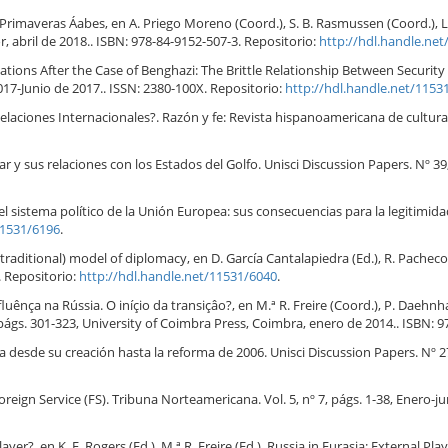
 Primaveras Áabes, en A. Priego Moreno (Coord.), S. B. Rasmussen (Coord.), L
 abril de 2018.. ISBN: 978-84-9152-507-3. Repositorio:
http://hdl.handle.ne
tions After the Case of Benghazi: The Brittle Relationship Between Security 
 2017-Junio de 2017.. ISSN: 2380-100X. Repositorio:
http://hdl.handle.net/1153
laciones Internacionales?. Razón y fe: Revista hispanoamericana de cultura. V
r y sus relaciones con los Estados del Golfo. Unisci Discussion Papers. Nº 39
l sistema político de la Unión Europea: sus consecuencias para la legitimid
11531/6196
.
raditional) model of diplomacy, en D. García Cantalapiedra (Ed.), R. Pachec
. Repositorio:
http://hdl.handle.net/11531/6040
.
ênça na Rússia. O iníçio da transiçâo?, en M.ª R. Freire (Coord.), P. Daehnha
s. 301-323, University of Coimbra Press, Coimbra, enero de 2014.. ISBN: 9
ica desde su creación hasta la reforma de 2006. Unisci Discussion Papers. Nº 2
reign Service (FS). Tribuna Norteamericana. Vol. 5, nº 7, págs. 1-38, Enero-ju
layer?, en K. E. Rogers (Ed.), M.ª R. Freire (Ed.), Russia in Eurasia: External 