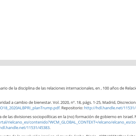
rio de la disciplina de las relaciones internacionales, en , 100 años de Relac
dad a cambio de bienestar. Vol. 2020, nº. 18, págs. 1-25, Madrid, Discrecio
EEO18_2020ALBPRI_planTrump.pdf.
Repositorio:
http://hdl.handle.net/11531
a de las divisiones sociopolíticas en la (no) formación de gobierno en Israel.
ortal/rielcano_es/contenido?WCM_GLOBAL_CONTEXT=/elcano/elcano_es/zonas_
/hdl.handle.net/11531/45383
.