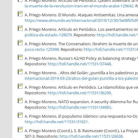
A. Priego Moreno. Artículo de Periódico. Qasem Soleimani: la 
la-muerte-de-la-revolucion-irani-en-el-mundo-arabe-129642.
R
A. Priego Moreno. El Mundo. Ataques Antisemitas. Una amenaz
https://www.elmundo.es/internacional/2019/12/30/5e08fd5d
A. Priego Moreno. Artículo en Periódico. Los asentamientos isr
politica-de-estado-128079.
Repositorio:
http://hdl.handle.net
A. Priego Moreno. The Conversation. Ibrahim: la muerte de un
poco-recto-125998.
Repositorio:
http://hdl.handle.net/11531/
A. Priego Moreno, Russia's A2/AD Policy as balancing strategy 
Repositorio:
http://hdl.handle.net/11531/37448
.
A. Priego Moreno. . Altos del Golán: ¿puntilla a los palestino
internacional/2019-03-23/altos-del-golan-puntilla-a-los-pales
A. Priego Moreno. Artículo en Periódico. La Islamofobia que v
Repositorio:
http://hdl.handle.net/11531/36290
.
A. Priego Moreno, NATO expansion. A security dilemma for Rus
Repositorio:
http://hdl.handle.net/11531/34983
.
A. Priego Moreno, El populismo islámico: una respuesta no-Occid
http://hdl.handle.net/11531/31821
.
A. Priego Moreno (Coord.), S. B. Rasmussen (Coord.), La Proyec
507-3. Repositorio:
http://hdl.handle.net/11531/26638
.