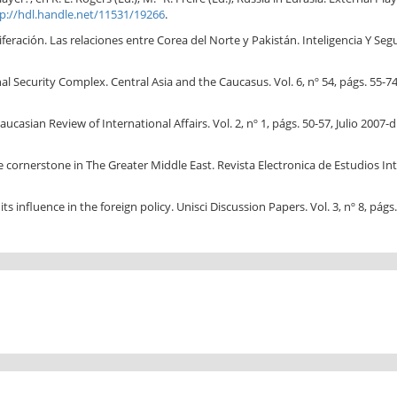
p://hdl.handle.net/11531/19266
.
eración. Las relaciones entre Corea del Norte y Pakistán. Inteligencia Y Seguri
Security Complex. Central Asia and the Caucasus. Vol. 6, nº 54, págs. 55-74
sian Review of International Affairs. Vol. 2, nº 1, págs. 50-57, Julio 2007-d
rnerstone in The Greater Middle East. Revista Electronica de Estudios Intern
s influence in the foreign policy. Unisci Discussion Papers. Vol. 3, nº 8, págs