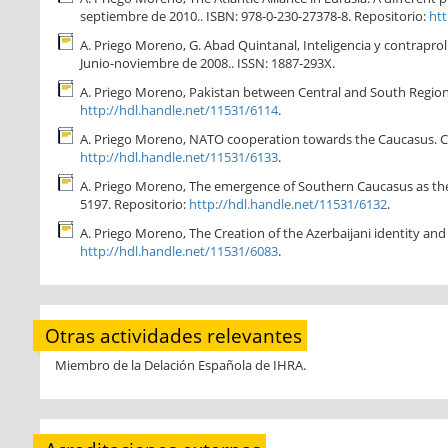
septiembre de 2010.. ISBN: 978-0-230-27378-8. Repositorio:
htt
A. Priego Moreno, G. Abad Quintanal, Inteligencia y contraprolif
Junio-noviembre de 2008.. ISSN: 1887-293X.
A. Priego Moreno, Pakistan between Central and South Regional 
http://hdl.handle.net/11531/6114
.
A. Priego Moreno, NATO cooperation towards the Caucasus. Cauca
http://hdl.handle.net/11531/6133
.
A. Priego Moreno, The emergence of Southern Caucasus as the co
5197. Repositorio:
http://hdl.handle.net/11531/6132
.
A. Priego Moreno, The Creation of the Azerbaijani identity and it
http://hdl.handle.net/11531/6083
.
Otras actividades relevantes
Miembro de la Delación Española de IHRA.